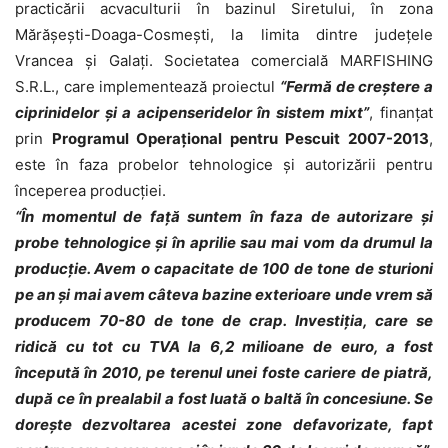
practicării acvaculturii în bazinul Siretului, în zona
Mărăşeşti-Doaga-Cosmeşti, la limita dintre judeţele
Vrancea şi Galaţi. Societatea comercială MARFISHING
S.R.L., care implementează proiectul
“Fermă de creştere a
ciprinidelor şi a acipenseridelor în sistem mixt”
, finanţat
prin
Programul Operaţional pentru Pescuit 2007-2013
,
este în faza probelor tehnologice şi autorizării pentru
începerea producţiei.
“În momentul de față suntem în faza de autorizare și
probe tehnologice și în aprilie sau mai vom da drumul la
producție. Avem o capacitate de 100 de tone de sturioni
pe an și mai avem câteva bazine exterioare unde vrem să
producem 70-80 de tone de crap. Investiția, care se
ridică cu tot cu TVA la 6,2 milioane de euro, a fost
începută în 2010, pe terenul unei foste cariere de piatră,
după ce în prealabil a fost luată o baltă în concesiune. Se
dorește dezvoltarea acestei zone defavorizate, fapt