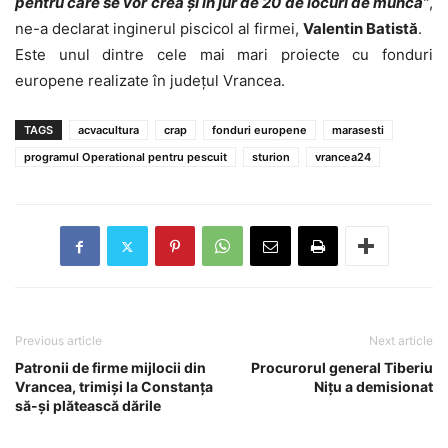
pentru care se vor crea și în jur de 20 de locuri de muncă”
,
ne-a declarat inginerul piscicol al firmei,
Valentin Batistă
.
Este unul dintre cele mai mari proiecte cu fonduri
europene realizate în judeţul Vrancea.
TAGS
acvacultura
crap
fonduri europene
marasesti
programul Operational pentru pescuit
sturion
vrancea24
Previous article
Next article
Patronii de firme mijlocii din
Procurorul general Tiberiu
Vrancea, trimiși la Constanța
Nițu a demisionat
să-și plătească dările