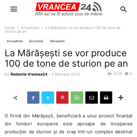
Home
Actualitate
La Mărăşeşti se vor produce 100 de tone de
sturion pe an
Actualitate
Economic
Marasesti
La Mărăşeşti se vor produce
100 de tone de sturion pe an
5256
0
By
Redactia Vrancea24
-
2 februarie 2016
O firmă din Mărăşeşti, beneficiară a unui proiect finanţat
din fonduri europene este aproape de începerea
producţiei de sturion şi de crap într-un complex destinat