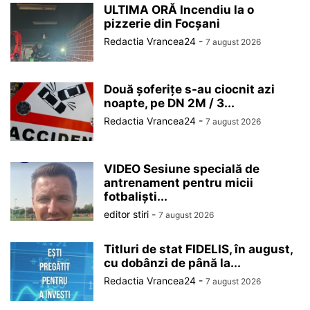
ULTIMA ORĂ Incendiu la o
pizzerie din Focșani
Redactia Vrancea24
-
7 august 2026
Două șoferițe s-au ciocnit azi
noapte, pe DN 2M / 3...
Redactia Vrancea24
-
7 august 2026
VIDEO Sesiune specială de
antrenament pentru micii
fotbaliști...
editor stiri
-
7 august 2026
Titluri de stat FIDELIS, în august,
cu dobânzi de până la...
Redactia Vrancea24
-
7 august 2026