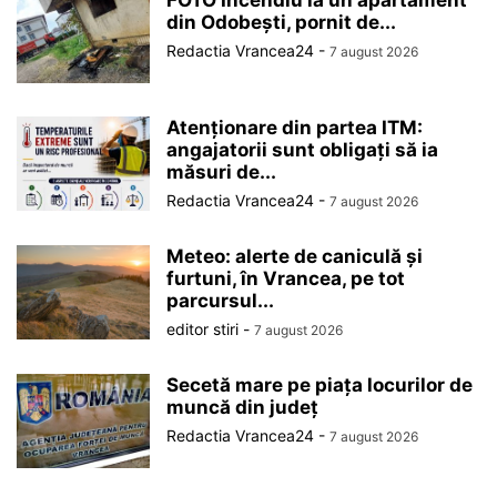
FOTO Incendiu la un apartament
din Odobești, pornit de...
Redactia Vrancea24
-
7 august 2026
Atenționare din partea ITM:
angajatorii sunt obligați să ia
măsuri de...
Redactia Vrancea24
-
7 august 2026
Meteo: alerte de caniculă și
furtuni, în Vrancea, pe tot
parcursul...
editor stiri
-
7 august 2026
Secetă mare pe piața locurilor de
muncă din județ
Redactia Vrancea24
-
7 august 2026