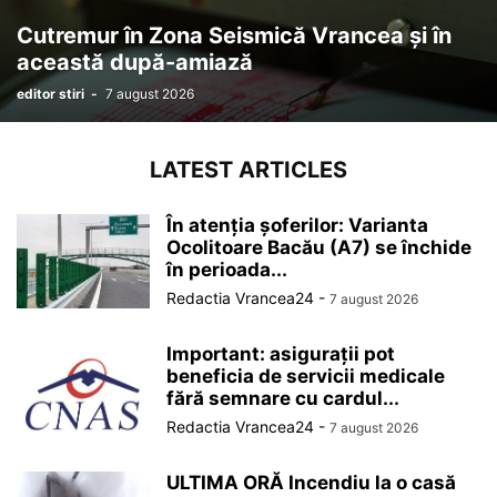
Cutremur în Zona Seismică Vrancea și în
această după-amiază
editor stiri
-
7 august 2026
LATEST ARTICLES
În atenția șoferilor: Varianta
Ocolitoare Bacău (A7) se închide
în perioada...
Redactia Vrancea24
-
7 august 2026
Important: asigurații pot
beneficia de servicii medicale
fără semnare cu cardul...
Redactia Vrancea24
-
7 august 2026
ULTIMA ORĂ Incendiu la o casă