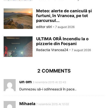
Meteo: alerte de caniculă și
furtuni, în Vrancea, pe tot
parcursul...
editor stiri
-
7 august 2026
ULTIMA ORĂ Incendiu la o
pizzerie din Focșani
Redactia Vrancea24
-
7 august 2026
2 COMMENTS
un om
3 noiembrie 2015 At 22:43
Dumnezeu să-i odihnească în pace..
Mihaela
7 noiembrie 2015 At 12:02