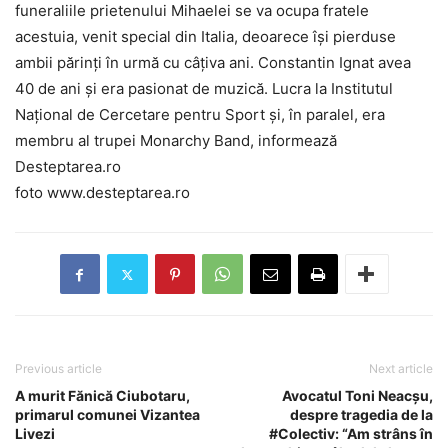
funeraliile prietenului Mihaelei se va ocupa fratele
acestuia, venit special din Italia, deoarece își pierduse
ambii părinți în urmă cu câțiva ani. Constantin Ignat avea
40 de ani și era pasionat de muzică. Lucra la Institutul
Național de Cercetare pentru Sport și, în paralel, era
membru al trupei Monarchy Band, informează
Desteptarea.ro
foto www.desteptarea.ro
Previous article
Next article
A murit Fănică Ciubotaru,
Avocatul Toni Neacșu,
primarul comunei Vizantea
despre tragedia de la
Livezi
#Colectiv: “Am strâns în