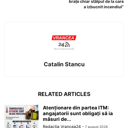
braţe chiar stâlpul de la care
a izbucnit incendiul”
Catalin Stancu
RELATED ARTICLES
Atenționare din partea ITM:
angajatorii sunt obligați să ia
măsuri de...
Redactia Vrancea24
-
7 august 2026