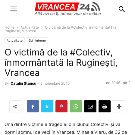
Home
Actualitate
O victimă de la #Colectiv, înmormântată la
Ruginești, Vrancea
Actualitate
Stiri Interne
O victimă de la #Colectiv,
înmormântată la Ruginești,
Vrancea
2046
2
By
Catalin Stancu
-
3 noiembrie 2015
Una dintre victimele tragediei din clubul Colectiv își va
dormi somnul de veci în Vrancea. Mihaela Vieru, de 32 de