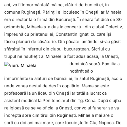
ani, va fi înmormântată mâine, alături de bunicii ei, în
comuna Ruginești. Părinții ei locuiesc în Onești iar Mihaela
era director la o firmă din București. În seara fatidică de 30
octombrie, Mihaela s-a dus la concertul din clubul Colectiv,
împreună cu prietenul ei, Constantin Ignat, cu care își
făcea planuri de căsătorie. Din păcate, amândoi și-au găsit
sfârșitul în infernul din clubul bucureștean. Sicriul cu
trupul neînsuflețit al Mihaelei a fost adus acasă, la Onești,
duminică
seară. Familia a
hotărât să o
înmormânteze alături de bunicii ei, în satul Ruginești, acolo
unde venea destul de des în copilărie. Mama sa este
profesoară la un liceu din Onești iar tatăl a lucrat ca
asistent medical la Penitenciarul din Tg. Ocna. După slujba
religioasă ce se va oficia la Onești, convoiul funerar se va
îndrepta spre cimitirul din Ruginești. Mihaela mai are o
soră cu doi ani mai mare, care locuiește în Cluj Napoca. De