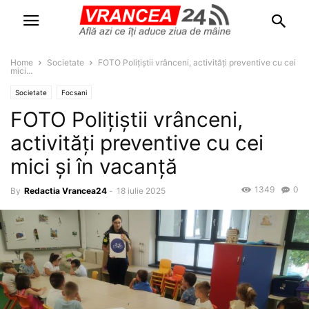
Home
Societate
FOTO Polițiștii vrânceni, activități preventive cu cei
mici...
Societate
Focsani
FOTO Polițiștii vrânceni,
activități preventive cu cei
mici și în vacanță
1349
0
By
Redactia Vrancea24
-
18 iulie 2025