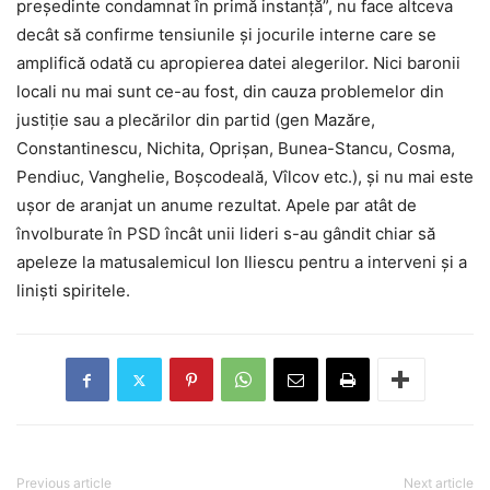
președinte condamnat în primă instanță”, nu face altceva
decât să confirme tensiunile și jocurile interne care se
amplifică odată cu apropierea datei alegerilor. Nici baronii
locali nu mai sunt ce-au fost, din cauza problemelor din
justiție sau a plecărilor din partid (gen Mazăre,
Constantinescu, Nichita, Oprișan, Bunea-Stancu, Cosma,
Pendiuc, Vanghelie, Boșcodeală, Vîlcov etc.), și nu mai este
ușor de aranjat un anume rezultat. Apele par atât de
învolburate în PSD încât unii lideri s-au gândit chiar să
apeleze la matusalemicul Ion Iliescu pentru a interveni și a
liniști spiritele.
Previous article
Next article