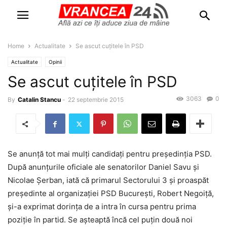
Home
Actualitate
Se ascut cuţitele în PSD
Actualitate
Opinii
Se ascut cuţitele în PSD
3063
0
By
Catalin Stancu
-
22 septembrie 2015
Se anunță tot mai mulți candidați pentru președinția PSD.
După anunțurile oficiale ale senatorilor Daniel Savu și
Nicolae Șerban, iată că primarul Sectorului 3 și proaspăt
președinte al organizației PSD București, Robert Negoiță,
și-a exprimat dorința de a intra în cursa pentru prima
poziție în partid. Se așteaptă încă cel puțin două noi