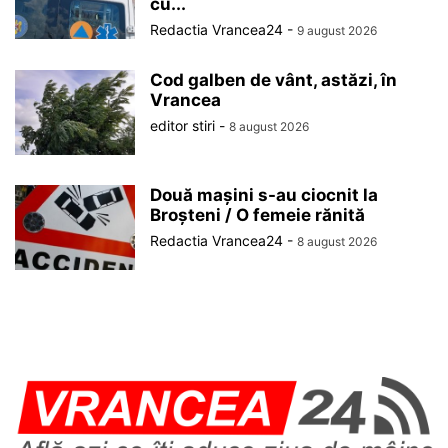
cu...
Redactia Vrancea24
-
9 august 2026
Cod galben de vânt, astăzi, în
Vrancea
editor stiri
-
8 august 2026
Două mașini s-au ciocnit la
Broșteni / O femeie rănită
Redactia Vrancea24
-
8 august 2026