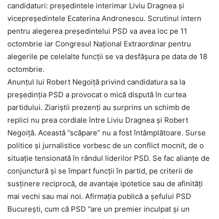
candidaturi: președintele interimar Liviu Dragnea și
vicepreședintele Ecaterina Andronescu. Scrutinul intern
pentru alegerea președintelui PSD va avea loc pe 11
octombrie iar Congresul Național Extraordinar pentru
alegerile pe celelalte funcții se va desfășura pe data de 18
octombrie.
Anunțul lui Robert Negoiță privind candidatura sa la
președinția PSD a provocat o mică dispută în curtea
partidului. Ziariștii prezenți au surprins un schimb de
replici nu prea cordiale între Liviu Dragnea și Robert
Negoiță. Această ”scăpare” nu a fost întâmplătoare. Surse
politice și jurnalistice vorbesc de un conflict mocnit, de o
situație tensionată în rândul liderilor PSD. Se fac alianțe de
conjunctură și se împart funcții în partid, pe criterii de
susținere reciprocă, de avantaje ipotetice sau de afinități
mai vechi sau mai noi. Afirmația publică a șefului PSD
București, cum că PSD ”are un premier inculpat și un