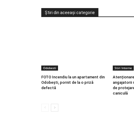
Știri din aceeași categorie
Odobesti
Stiri Interne
FOTO Incendiu la un apartament din
Atenționare
Odobești, pornit de la o priză
angajatorii 
defectă
de protejare
caniculă