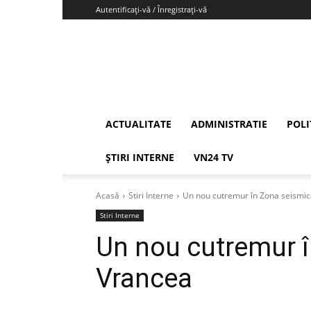
Autentificați-vă / Înregistrați-vă
Vrancea24
ACTUALITATE
ADMINISTRATIE
POLI
ȘTIRI INTERNE
VN24 TV
Acasă
Stiri Interne
Un nou cutremur în Zona seismi
Stiri Interne
Un nou cutremur 
Vrancea