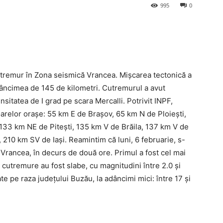
995
0
cutremur în Zona seismică Vrancea. Mișcarea tectonică a
adâncimea de 145 de kilometri. Cutremurul a avut
sitatea de I grad pe scara Mercalli. Potrivit INPF,
relor oraşe: 55 km E de Brașov, 65 km N de Ploiești,
133 km NE de Pitești, 135 km V de Brăila, 137 km V de
 210 km SV de Iași. Reamintim că luni, 6 februarie, s-
Vrancea, în decurs de două ore. Primul a fost cel mai
 cutremure au fost slabe, cu magnitudini între 2.0 și
te pe raza județului Buzău, la adâncimi mici: între 17 și