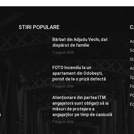
STIRI POPULARE
C
Bărbat din Adjudu Vechi, dat
Ac
dispărut de familie
So
7 august 2026
St
Ad
FOTO Incendiu la un
apartament din Odobești,
S
pornit de la o priză defectă
F
7 august 2026
Po
Atenționare din partea ITM:
angajatorii sunt obligați să ia
E
măsuri de protejare a
ă
angajaților pe timp de caniculă
7 august 2026