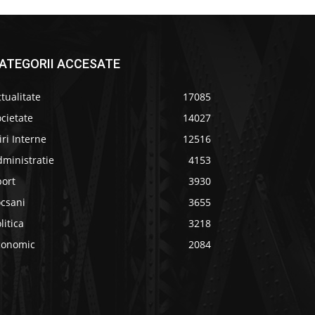
ATEGORII ACCESATE
tualitate
17085
cietate
14027
iri Interne
12516
ministratie
4153
port
3930
ocsani
3655
litica
3218
conomic
2084