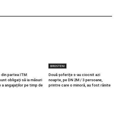
BROSTENI
 din partea ITM:
Două șoferițe s-au ciocnit azi
sunt obligați să ia măsuri
noapte, pe DN 2M / 3 persoane,
 a angajaților pe timp de
printre care o minoră, au fost rănite