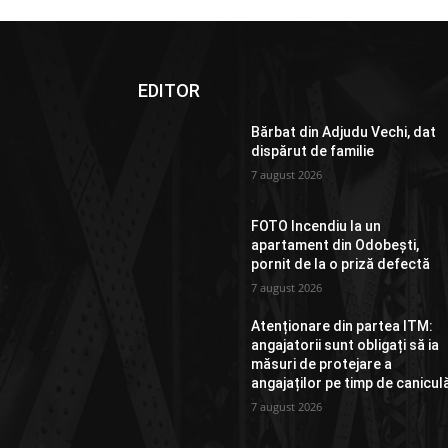
EDITOR
Bărbat din Adjudu Vechi, dat
dispărut de familie
7 august 2026
FOTO Incendiu la un
apartament din Odobești,
pornit de la o priză defectă
7 august 2026
Atenționare din partea ITM:
angajatorii sunt obligați să ia
măsuri de protejare a
angajaților pe timp de canicul
7 august 2026