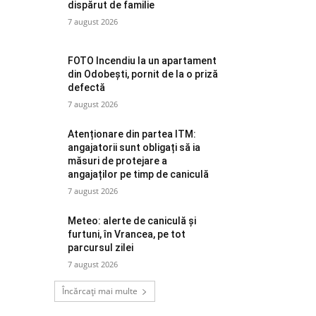
dispărut de familie
7 august 2026
FOTO Incendiu la un apartament
din Odobești, pornit de la o priză
defectă
7 august 2026
Atenționare din partea ITM:
angajatorii sunt obligați să ia
măsuri de protejare a
angajaților pe timp de caniculă
7 august 2026
Meteo: alerte de caniculă și
furtuni, în Vrancea, pe tot
parcursul zilei
7 august 2026
Încărcați mai multe