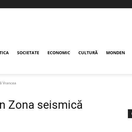
TICA
SOCIETATE
ECONOMIC
CULTURĂ
MONDEN
că Vrancea
în Zona seismică