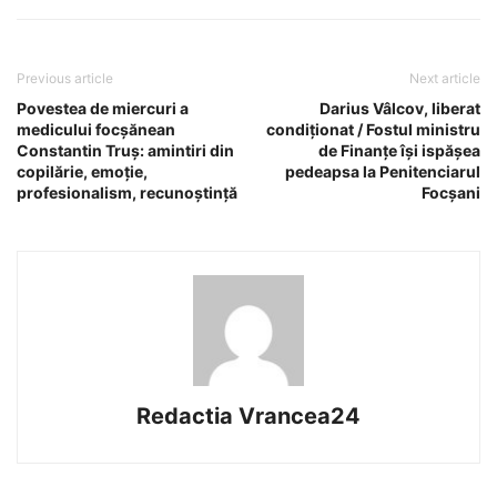
Previous article
Next article
Povestea de miercuri a
Darius Vâlcov, liberat
medicului focșănean
condiționat / Fostul ministru
Constantin Truș: amintiri din
de Finanțe își ispășea
copilărie, emoție,
pedeapsa la Penitenciarul
profesionalism, recunoștință
Focșani
Redactia Vrancea24