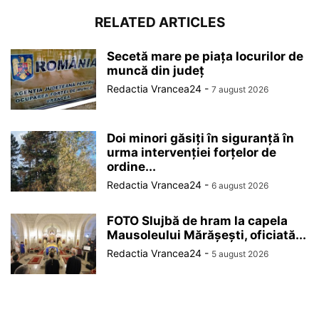
RELATED ARTICLES
Secetă mare pe piața locurilor de
muncă din județ
Redactia Vrancea24
-
7 august 2026
Doi minori găsiți în siguranță în
urma intervenției forțelor de
ordine...
Redactia Vrancea24
-
6 august 2026
FOTO Slujbă de hram la capela
Mausoleului Mărășești, oficiată...
Redactia Vrancea24
-
5 august 2026