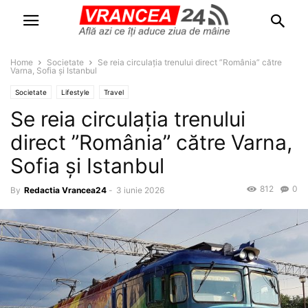
Home
Societate
Se reia circulația trenului direct ”România” către
Varna, Sofia și Istanbul
Societate
Lifestyle
Travel
Se reia circulația trenului
direct ”România” către Varna,
Sofia și Istanbul
812
0
By
Redactia Vrancea24
-
3 iunie 2026