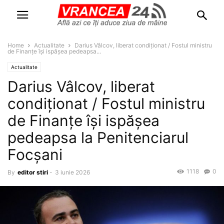
Home
Actualitate
Darius Vâlcov, liberat condiționat / Fostul ministru
de Finanțe își ispășea pedeapsa...
Actualitate
Darius Vâlcov, liberat
condiționat / Fostul ministru
de Finanțe își ispășea
pedeapsa la Penitenciarul
Focșani
1118
0
By
editor stiri
-
3 iunie 2026