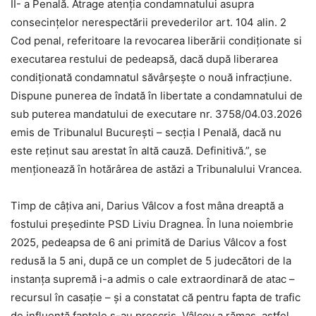
II- a Penală. Atrage atenţia condamnatului asupra
consecințelor nerespectării prevederilor art. 104 alin. 2
Cod penal, referitoare la revocarea liberării condiționate si
executarea restului de pedeapsă, dacă după liberarea
condiționată condamnatul săvârșește o nouă infracțiune.
Dispune punerea de îndată în libertate a condamnatului de
sub puterea mandatului de executare nr. 3758/04.03.2026
emis de Tribunalul București – secția I Penală, dacă nu
este reținut sau arestat în altă cauză. Definitivă.”, se
menționează în hotărârea de astăzi a Tribunalului Vrancea.
Timp de câțiva ani, Darius Vâlcov a fost mâna dreaptă a
fostului președinte PSD Liviu Dragnea. În luna noiembrie
2025, pedeapsa de 6 ani primită de Darius Vâlcov a fost
redusă la 5 ani, după ce un complet de 5 judecători de la
instanţa supremă i-a admis o cale extraordinară de atac –
recursul în casaţie – şi a constatat că pentru fapta de trafic
de influenţă faptele s-au prescris. Vâlcov a rămas, astfel,