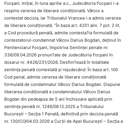
Focșani. Inițial, în luna aprilie a.c., Judecătoria Focșani i-a
respins cererea de liberare condiționată. Vâlcov a
contestat decizia, iar Tribunalul Vrancea i-a admis cererea
de liberare condiționată. ”În baza art. 4251 alin. 7 pct. 2 lit.
a Cod procedură penală, admite contesta?ia formulată de
contestatorul-condamnat Vâlcov Darius Bogdan, deţinut în
Penitenciarul Focşani, împotriva Sentinţei penale nr.
336/09.04.2026 pronun?ate de Judecătoria Focşani în
dosarul nr. 4426/231/2026. Desfiin?ează în totalitate
sentința penală contestată şi rejudecând: În baza art. 100
Cod penal, admite cererea de liberare condiționată
formulată de condamnatul Vâlcov Darius Bogdan. Dispune
liberarea condiționată a condamnatului Vâlcov Darius
Bogdan din pedeapsa de 5 ani închisoare aplicată prin
sentința penală nr. 1246/08.12.2025 a Tribunalului
București – Secția 1 Penală, definitivă prin decizia penală
nr. 130/CO/04.03.2026 a Curții de Apel București – Secția a