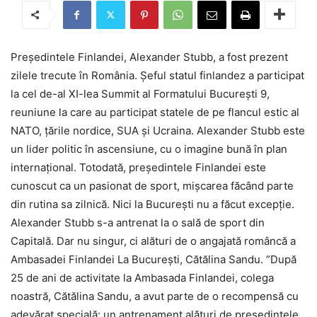
Președintele Finlandei, Alexander Stubb, a fost prezent
zilele trecute în România. Șeful statul finlandez a participat
la cel de-al XI-lea Summit al Formatului București 9,
reuniune la care au participat statele de pe flancul estic al
NATO, țările nordice, SUA și Ucraina. Alexander Stubb este
un lider politic în ascensiune, cu o imagine bună în plan
internațional. Totodată, președintele Finlandei este
cunoscut ca un pasionat de sport, mișcarea făcând parte
din rutina sa zilnică. Nici la București nu a făcut excepție.
Alexander Stubb s-a antrenat la o sală de sport din
Capitală. Dar nu singur, ci alături de o angajată româncă a
Ambasadei Finlandei La București, Cătălina Sandu. ”După
25 de ani de activitate la Ambasada Finlandei, colega
noastră, Cătălina Sandu, a avut parte de o recompensă cu
adevărat specială: un antrenament alături de președintele