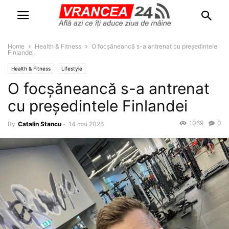
Home
Health & Fitness
O focșăneancă s-a antrenat cu președintele
Finlandei
Health & Fitness
Lifestyle
O focșăneancă s-a antrenat
cu președintele Finlandei
1069
0
By
Catalin Stancu
-
14 mai 2026