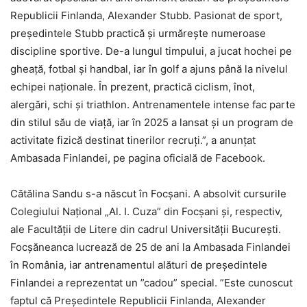
Republicii Finlanda, Alexander Stubb. Pasionat de sport,
președintele Stubb practică și urmărește numeroase
discipline sportive. De-a lungul timpului, a jucat hochei pe
gheață, fotbal și handbal, iar în golf a ajuns până la nivelul
echipei naționale. În prezent, practică ciclism, înot,
alergări, schi și triathlon. Antrenamentele intense fac parte
din stilul său de viață, iar în 2025 a lansat și un program de
activitate fizică destinat tinerilor recruți.”, a anunțat
Ambasada Finlandei, pe pagina oficială de Facebook.
Cătălina Sandu s-a născut în Focșani. A absolvit cursurile
Colegiului Național „Al. I. Cuza” din Focșani și, respectiv,
ale Facultății de Litere din cadrul Universității București.
Focșăneanca lucrează de 25 de ani la Ambasada Finlandei
în România, iar antrenamentul alături de președintele
Finlandei a reprezentat un ”cadou” special. ”Este cunoscut
faptul că Președintele Republicii Finlanda, Alexander