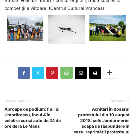
Ștefan. Felicitări tuturor concurenților și mult succes la
competițiile viitoare! (Centrul Cultural Vrancea)
Previous article
Next article
Aproape de podium: fiul lui
Achitări în dosarul
Umbrărescu, locul 4 în
protestului din 10 august
celebra cursă auto de 24 de
2018: șefii Jandarmeriei
ore de la Le Mans
scapă de răspundere în
cazul reprimării protestului