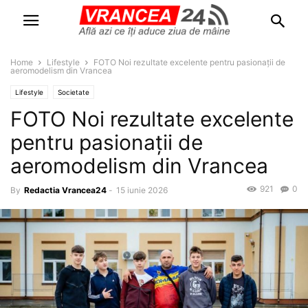
Home
Lifestyle
FOTO Noi rezultate excelente pentru pasionații de
aeromodelism din Vrancea
Lifestyle
Societate
FOTO Noi rezultate excelente
pentru pasionații de
aeromodelism din Vrancea
921
0
By
Redactia Vrancea24
-
15 iunie 2026