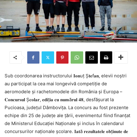
Sub coordonarea instructorului 𝐈𝐨𝐧uț Ș𝐭𝐞f𝐚𝐧, elevii noștri
au participat la cea mai longevivă competiție de
aeromodele și rachetomodele din România și Europa –
𝐂𝐨𝐧𝐜𝐮𝐫𝐬𝐮𝐥 Ș𝐜𝐨𝐥𝐚𝐫, 𝐞𝐝𝐢ț𝐢𝐚 𝐜𝐮 𝐧𝐮𝐦ă𝐫𝐮𝐥 𝟒𝟖, desfășurat la
Pucioasa, județul Dâmbovița. La concurs au fost prezente
echipe din 25 de județe ale țării, evenimentul fiind finanțat
de Ministerul Educației Naționale și inclus în calendarul
concursurilor naționale școlare. 𝐈𝐚𝐭ă 𝐫𝐞𝐳𝐮𝐥𝐭𝐚𝐭𝐞𝐥𝐞 𝐨𝐛ț𝐢𝐧𝐮𝐭𝐞 𝐝𝐞