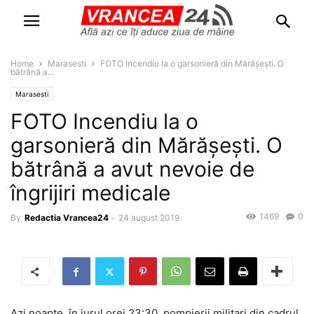
Home
Marasesti
FOTO Incendiu la o garsonieră din Mărășești. O
bătrână a...
Marasesti
FOTO Incendiu la o
garsonieră din Mărășești. O
bătrână a avut nevoie de
îngrijiri medicale
1469
0
By
Redactia Vrancea24
-
24 august 2019
Azi noapte, în jurul orei 23:30, pompierii militari din cadrul