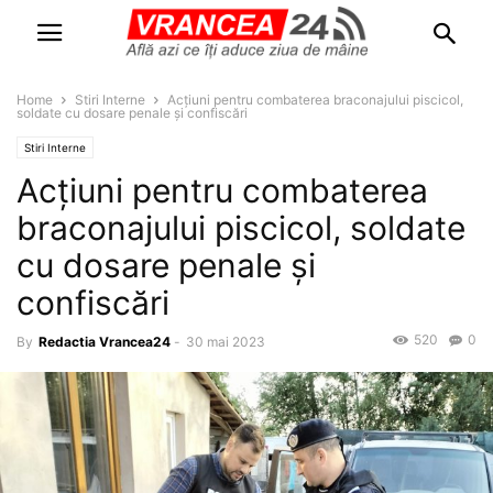
Home
Stiri Interne
Acțiuni pentru combaterea braconajului piscicol,
soldate cu dosare penale și confiscări
Stiri Interne
Acțiuni pentru combaterea
braconajului piscicol, soldate
cu dosare penale și
confiscări
520
0
By
Redactia Vrancea24
-
30 mai 2023