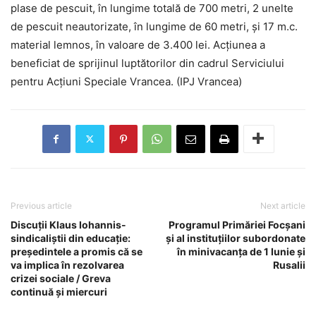
plase de pescuit, în lungime totală de 700 metri, 2 unelte
de pescuit neautorizate, în lungime de 60 metri, și 17 m.c.
material lemnos, în valoare de 3.400 lei. Acțiunea a
beneficiat de sprijinul luptătorilor din cadrul Serviciului
pentru Acțiuni Speciale Vrancea. (IPJ Vrancea)
Previous article
Next article
Discuții Klaus Iohannis-
Programul Primăriei Focșani
sindicaliștii din educație:
și al instituțiilor subordonate
președintele a promis că se
în minivacanța de 1 Iunie și
va implica în rezolvarea
Rusalii
crizei sociale / Greva
continuă și miercuri