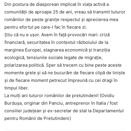
Din postura de diasporean implicat în viața activă a
comunității de aproape 25 de ani, vreau să transmit tuturor
românilor de peste granițe respectul și aprecierea mea
pentru efortul pe care-l fac în fiecare zi.
Știu că nu e ușor. Avem în față provocări mari: criză
financiară, securitatea în contextul războiului de la
marginea Europei, stagnarea economică și tranziția
ecologică, tensiunile sociale legate de migrație,
polarizarea politică. Sper să trecem cu bine peste aceste
momente grele și să ne bucurăm de fiecare clipă de liniște
și de fiecare moment petrecut împreună cu cei dragi în
timpul liber.
La mulți ani tuturor românilor de pretutindeni! (Ovidiu
Burdușa, originar din Panciu, antreprenor în Italia / fost
consilier județean și ex-secretar de stat la Departamentul
pentru Românii de Pretutindeni)