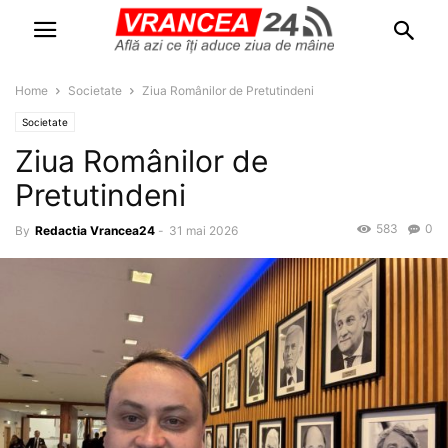
Home
Societate
Ziua Românilor de Pretutindeni
Societate
Ziua Românilor de
Pretutindeni
583
0
By
Redactia Vrancea24
-
31 mai 2026