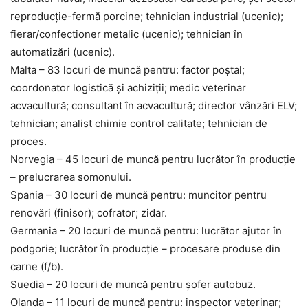
reproducție-fermă porcine; tehnician industrial (ucenic);
fierar/confectioner metalic (ucenic); tehnician în
automatizări (ucenic).
Malta – 83 locuri de muncă pentru: factor poștal;
coordonator logistică și achiziții; medic veterinar
acvacultură; consultant în acvacultură; director vânzări ELV;
tehnician; analist chimie control calitate; tehnician de
proces.
Norvegia – 45 locuri de muncă pentru lucrător în producție
– prelucrarea somonului.
Spania – 30 locuri de muncă pentru: muncitor pentru
renovări (finisor); cofrator; zidar.
Germania – 20 locuri de muncă pentru: lucrător ajutor în
podgorie; lucrător în producție – procesare produse din
carne (f/b).
Suedia – 20 locuri de muncă pentru șofer autobuz.
Olanda – 11 locuri de muncă pentru: inspector veterinar;