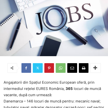
Angajatorii din Spaţiul Economic European oferă, prin
intermediul reţelei EURES România,
365
locuri de muncă
vacante, după cum urmează:
Danemarca – 146 locuri de muncă pentru: mecanic naval;
tubulator naval; măcelar dezosator carcasă porc; șef sector