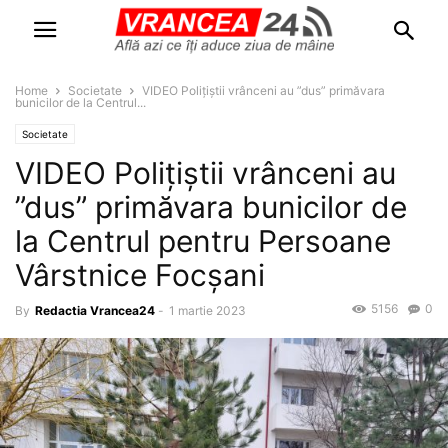
Home
Societate
VIDEO Polițiștii vrânceni au ”dus” primăvara
bunicilor de la Centrul...
Societate
VIDEO Polițiștii vrânceni au
”dus” primăvara bunicilor de
la Centrul pentru Persoane
Vârstnice Focșani
5156
0
By
Redactia Vrancea24
-
1 martie 2023