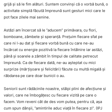
grijă și să le fim alături. Suntem convinși că o vorbă bună, o
activitate simplă făcută împreună sunt gesturi mici care le
pot face zilele mai senine.
Astăzi am încercat să le ”aducem” primăvara, cu flori,
bomboane, zâmbete și speranță. Prețuim fiecare sfat pe
care ni l-au dat și fiecare vorbă bună cu care ne-au
încărcat cu energie pozitivă la fiecare întâlnire iar astăzi,
până și soarele a zâmbit în timpul de calitate petrecut
împreună. Ca de fiecare dată, ne-au așteptat cu mici
surprize (mărțișoare și felicitări) făcute cu multă migală și
răbdarea pe care doar bunicii o au.
Seniorii sunt rădăcinile noastre, stâlpi plini de afecțiune și
valori, care ne îmbogățesc cu fiecare vizită pe care o
facem. Vom reveni cât de des vom putea, pentru că, așa
cum spun dânșii, ”amintirile aduc viață în fiecare zi”. (IPJ