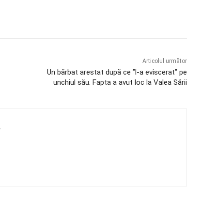
Articolul următor
Un bărbat arestat după ce ”l-a eviscerat” pe
unchiul său. Fapta a avut loc la Valea Sării
4