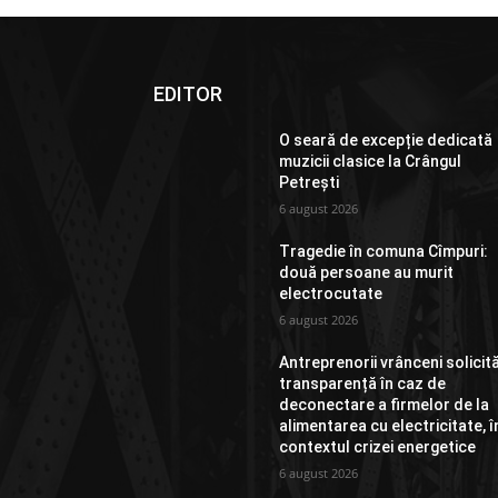
EDITOR
O seară de excepție dedicată
muzicii clasice la Crângul
Petrești
6 august 2026
Tragedie în comuna Cîmpuri:
două persoane au murit
electrocutate
6 august 2026
Antreprenorii vrânceni solicit
transparență în caz de
deconectare a firmelor de la
alimentarea cu electricitate, î
contextul crizei energetice
6 august 2026