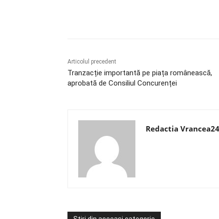
Acțiune
Articolul precedent
Tranzacție importantă pe piața românească,
aprobată de Consiliul Concurenței
Redactia Vrancea2