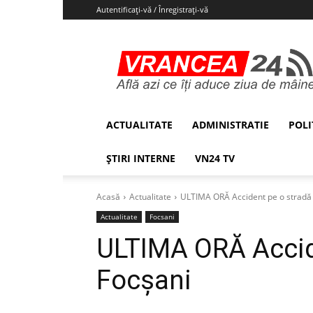
Autentificați-vă / Înregistrați-vă
Vrancea24
ACTUALITATE
ADMINISTRATIE
POLI
ȘTIRI INTERNE
VN24 TV
Acasă
Actualitate
ULTIMA ORĂ Accident pe o stradă 
Actualitate
Focsani
ULTIMA ORĂ Accide
Focșani