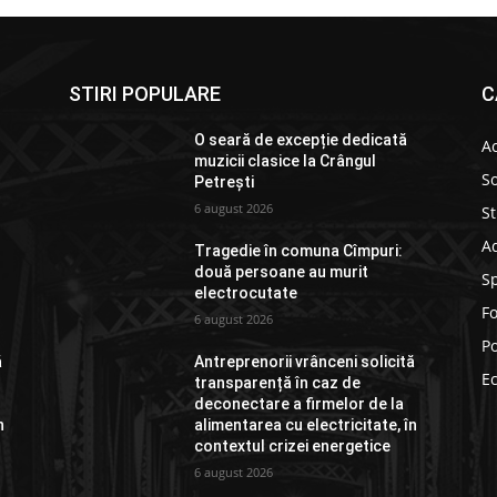
STIRI POPULARE
C
O seară de excepție dedicată
Ac
muzicii clasice la Crângul
So
Petrești
6 august 2026
St
Ad
Tragedie în comuna Cîmpuri:
două persoane au murit
S
electrocutate
F
6 august 2026
Po
ă
Antreprenorii vrânceni solicită
E
transparență în caz de
deconectare a firmelor de la
n
alimentarea cu electricitate, în
contextul crizei energetice
6 august 2026