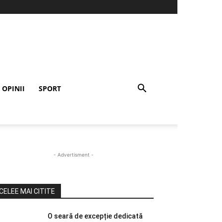
OPINII
SPORT
- Advertisment -
CELEE MAI CITITE
O seară de excepție dedicată