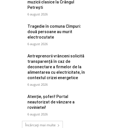
muzicii clasice la Crângul
Petrești
6 august 2026
Tragedie în comuna Cîmpuri:
două persoane au murit
electrocutate
6 august 2026
Antreprenorii vrânceni solicită
transparență în caz de
deconectare a firmelor de la
alimentarea cu electricitate, în
contextul crizei energetice
6 august 2026
Atenție, șoferi! Portal
neautorizat de vânzare a
rovinietei!
6 august 2026
Încărcați mai multe