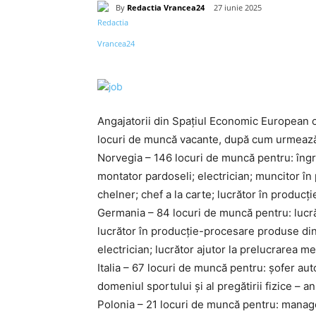
By
Redactia Vrancea24
27 iunie 2025
Acțiune
Angajatorii din Spaţiul Economic European 
locuri de muncă vacante, după cum urmeaz
Norvegia – 146 locuri de muncă pentru: îngri
montator pardoseli; electrician; muncitor în 
chelner; chef a la carte; lucrător în producți
Germania – 84 locuri de muncă pentru: lucră
lucrător în producţie-procesare produse din 
electrician; lucrător ajutor la prelucrarea m
Italia – 67 locuri de muncă pentru: șofer aut
domeniul sportului și al pregătirii fizice – 
Polonia – 21 locuri de muncă pentru: manage