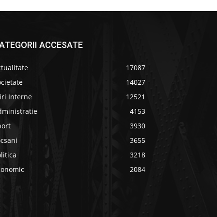
ATEGORII ACCESATE
tualitate
17087
cietate
14027
iri Interne
12521
ministratie
4153
port
3930
ocsani
3655
litica
3218
conomic
2084