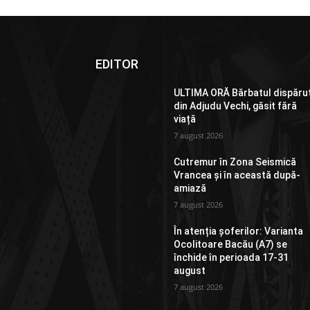
EDITOR
ULTIMA ORĂ Bărbatul dispăru
din Adjudu Vechi, găsit fără
viață
7 august 2026
Cutremur în Zona Seismică
Vrancea și în această după-
amiază
7 august 2026
În atenția șoferilor: Varianta
Ocolitoare Bacău (A7) se
închide în perioada 17-31
august
7 august 2026