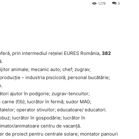
1278
0
oferă, prin intermediul reţelei EURES România,
382
ă:
jitor animale; mecanic auto; chef; zugrav;
producție – industria piscicolă; personal bucătărie;
e.
tori ajutor în podgorie; zugrav-tencuitor;
carne (f/b); lucrător în fermă; sudor MAG;
etalelor; operator stivuitor; educatoare/ educatori.
obuz; lucrător în gospodărie; lucrător în
animator/animatoare centru de vacanță.
r de proiect pentru centrale solare; montator panouri