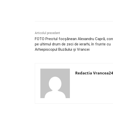
Acțiune
Articolul precedent
FOTO Preotul focșănean Alexandru Capră, co
pe ultimul drum de zeci de ierarhi, în frunte cu
Arhiepiscopul Buzăului și Vrancei
Redactia Vrancea2