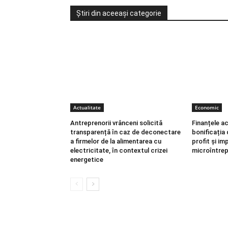
Știri din aceeași categorie
Actualitate
Economic
Antreprenorii vrânceni solicită
Finanțele ac
transparență în caz de deconectare
bonificația 
a firmelor de la alimentarea cu
profit și im
electricitate, în contextul crizei
microîntrep
energetice