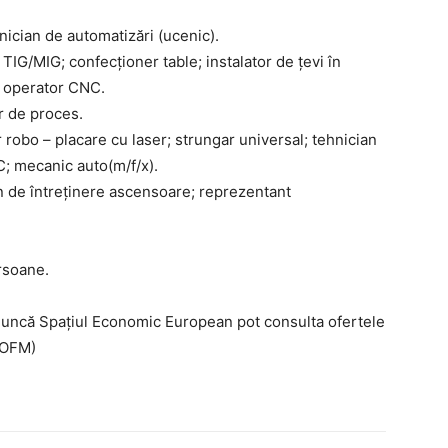
ician de automatizări (ucenic).
TIG/MIG; confecționer table; instalator de țevi în
e; operator CNC.
r de proces.
 robo – placare cu laser; strungar universal; tehnician
C; mecanic auto(m/f/x).
n de întreținere ascensoare; reprezentant
ersoane.
muncă Spaţiul Economic European pot consulta ofertele
NOFM)