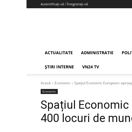
Autentificați-vă / Înregistrați-vă
Vrancea24
ACTUALITATE
ADMINISTRATIE
POLI
ȘTIRI INTERNE
VN24 TV
Acasă
Economic
Spațiul Economic European: aproap
Economic
Spațiul Economic
400 locuri de mun