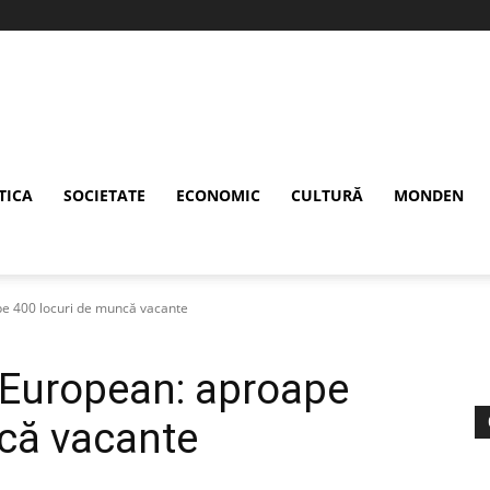
TICA
SOCIETATE
ECONOMIC
CULTURĂ
MONDEN
e 400 locuri de muncă vacante
 European: aproape
că vacante