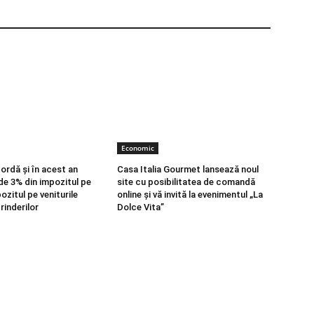
Economic
ordă și în acest an
Casa Italia Gourmet lansează noul
de 3% din impozitul pe
site cu posibilitatea de comandă
pozitul pe veniturile
online și vă invită la evenimentul „La
rinderilor
Dolce Vita”