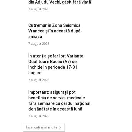
din Adjudu Vechi, găsit fără viață
7 august 2026
Cutremur în Zona Seismică
Vrancea și în această după-
amiază
7 august 2026
În atenția șoferilor: Varianta
Ocolitoare Bacău (A7) se
închide în perioada 17-31
august
7 august 2026
Important: asigurații pot
beneficia de servicii medicale
fără semnare cu cardul național
de sănătate în această lună
7 august 2026
Încărcați mai multe