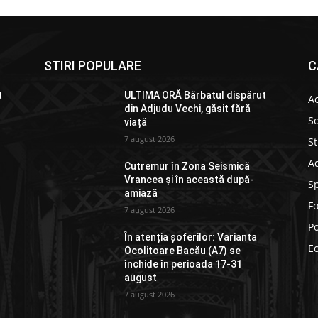
STIRI POPULARE
C
t
ULTIMA ORĂ Bărbatul dispărut
Ac
din Adjudu Vechi, găsit fără
So
viață
7 august 2026
St
Ad
Cutremur în Zona Seismică
Vrancea și în această după-
S
amiază
F
7 august 2026
Po
În atenția șoferilor: Varianta
E
Ocolitoare Bacău (A7) se
închide în perioada 17-31
august
7 august 2026