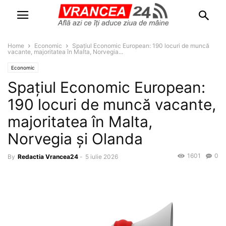
Home
Economic
Spațiul Economic European: 190 locuri de muncă
vacante, majoritatea în Malta, Norvegia...
Economic
Spațiul Economic European:
190 locuri de muncă vacante,
majoritatea în Malta,
Norvegia și Olanda
1601
0
By
Redactia Vrancea24
-
5 iulie 2026