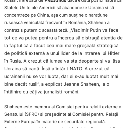
Rusia”. Întrebată de
PRESShub
dacă există posibilitatea ca
Statele Unite ale Americii să abandoneze Ucraina și să
concentreze pe China, așa cum susține o narațiune
rusească vehiculată frecvent în România, Shaheen a
„Vladimir Putin va face
contrazis puternic această teză.
tot ce va putea pentru a încerca să distragă atenţia de
la faptul că a făcut cea mai mare greşeală strategică
de politică externă a unui lider de la intrarea lui Hitler
în Rusia. A crezut că lumea va sta deoparte şi va lăsa
Ucraina să cadă. Însă a întărit NATO. A crezut că
ucrainenii nu se vor lupta, dar ei s-au luptat mult mai
bine decât ruşii”, a explicat Jeanne Shaheen, la o
întâlnire cu câțiva jurnalişti români.
Shaheen este membru al Comisiei pentru relații externe a
Senatului (SFRC) și președinte al Comisiei pentru Relații
Externe Europa în materie de securitate regională.