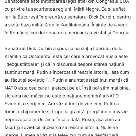
Senatoarea este inițiatoarea legislației din Congresul SUA
cu privire la securitatea regiunii Mării Negre. Ea s-a aflat
ieri la București împreună cu senatorul Dick Durbin, pentru
a vizita baza militară de la Kogălniceanu. Înainte de a veni
în România, cei doi senatori americani au vizitat și Georgia.
Senatorul Dick Durbin a spus că acuzaţia liderului de la
Kremlin că Occidentul este cel care a provocat Rusia este
„dezgustătoare” și că în discursul despre starea naţiunii
susţinut marţi, Putin a încercat să rescrie istoria, „aşa cum
au făcut şi sovieticii”. „Putin a anunţat astăzi (n.r. marți) că
NATO este cea care l-a atacat pe el. Însă noi ştim mai bine.
Ucraina nici măcar nu este o naţiune membră a NATO.
Evident, o sprijinim. Am văzut luni de zile cum Putin a
trimis echipamente şi trupe la graniţă, pregătind o invazie
neprovocată în Ucraina. Încă o dată, Rusia, aşa cum au
făcut şi sovieticii, încearcă să rescrie istoria. Nu le va
merge. Lumea a văzut la televizor cum se desfăşoară