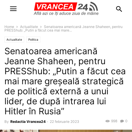
Home
Actualitate
Senatoarea americană Jeanne Shaheen, pentru
PRESShub: „Putin a făcut cea mai mare...
Actualitate
Politica
Senatoarea americană
Jeanne Shaheen, pentru
PRESShub: „Putin a făcut cea
mai mare greşeală strategică
de politică externă a unui
lider, de după intrarea lui
Hitler în Rusia”
998
0
By
Redactia Vrancea24
-
22 februarie 2023