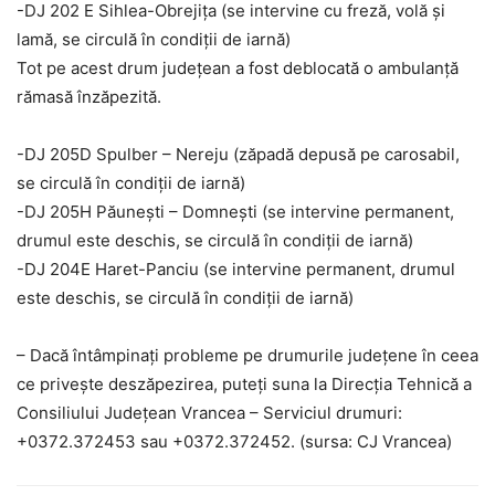
-DJ 202 E Sihlea-Obrejița (se intervine cu freză, volă și
lamă, se circulă în condiții de iarnă)
Tot pe acest drum județean a fost deblocată o ambulanță
rămasă înzăpezită.
-DJ 205D Spulber – Nereju (zăpadă depusă pe carosabil,
se circulă în condiții de iarnă)
-DJ 205H Păunești – Domnești (se intervine permanent,
drumul este deschis, se circulă în condiții de iarnă)
-DJ 204E Haret-Panciu (se intervine permanent, drumul
este deschis, se circulă în condiții de iarnă)
– Dacă întâmpinați probleme pe drumurile județene în ceea
ce privește deszăpezirea, puteți suna la Direcția Tehnică a
Consiliului Județean Vrancea – Serviciul drumuri:
+0372.372453 sau +0372.372452. (sursa: CJ Vrancea)