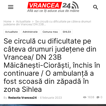
Home
Actualitate
Se circulă cu dificultate pe câteva drumuri
județene din Vrancea/ DN 23B...
Actualitate
Administratie
Comuna mea
SIHLEA
Se circulă cu dificultate pe
câteva drumuri județene din
Vrancea/ DN 23B
Măicănești-Ciorăști, închis în
continuare / O ambulanță a
fost scoasă din zăpadă în
zona Sihlea
1638
0
By
Redactia Vrancea24
-
6 februarie 2023