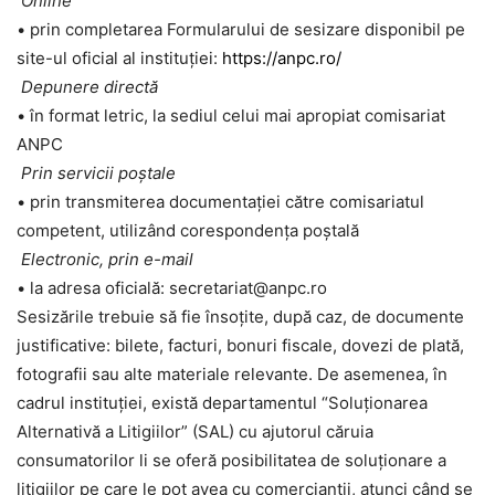
Online
• prin completarea Formularului de sesizare disponibil pe
site-ul oficial al instituției:
https://anpc.ro/
Depunere directă
• în format letric, la sediul celui mai apropiat comisariat
ANPC
Prin servicii poștale
• prin transmiterea documentației către comisariatul
competent, utilizând corespondența poștală
Electronic, prin e-mail
• la adresa oficială: secretariat@anpc.ro
Sesizările trebuie să fie însoțite, după caz, de documente
justificative: bilete, facturi, bonuri fiscale, dovezi de plată,
fotografii sau alte materiale relevante. De asemenea, în
cadrul instituției, există departamentul “Soluționarea
Alternativă a Litigiilor” (SAL) cu ajutorul căruia
consumatorilor li se oferă posibilitatea de soluţionare a
litigiilor pe care le pot avea cu comercianţii, atunci când se