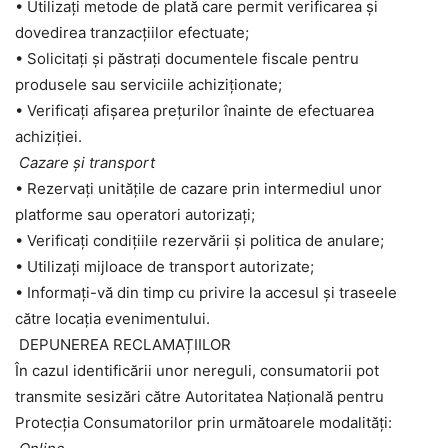
• Utilizați metode de plată care permit verificarea și
dovedirea tranzacțiilor efectuate;
• Solicitați și păstrați documentele fiscale pentru
produsele sau serviciile achiziționate;
• Verificați afișarea prețurilor înainte de efectuarea
achiziției.
Cazare și transport
• Rezervați unitățile de cazare prin intermediul unor
platforme sau operatori autorizați;
• Verificați condițiile rezervării și politica de anulare;
• Utilizați mijloace de transport autorizate;
• Informați-vă din timp cu privire la accesul și traseele
către locația evenimentului.
DEPUNEREA RECLAMAȚIILOR
În cazul identificării unor nereguli, consumatorii pot
transmite sesizări către Autoritatea Națională pentru
Protecția Consumatorilor prin următoarele modalități: