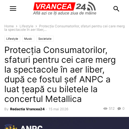
Home
Lifestyle
Protecția Consumatorilor, sfaturi pentru cei care merg
la spectacole în aer liber,...
Lifestyle
Music
Societate
Protecția Consumatorilor,
sfaturi pentru cei care merg
la spectacole în aer liber,
după ce fostul șef ANPC a
luat țeapă cu biletele la
concertul Metallica
512
0
By
Redactia Vrancea24
-
15 mai 2026