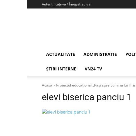
Autentificați-vă / Înregistrați-vă
Vrancea24
ACTUALITATE
ADMINISTRATIE
POLI
ȘTIRI INTERNE
VN24 TV
Acasă
Proiectul educațional „Pași spre Lumina lui Hrist
elevi biserica panciu 1