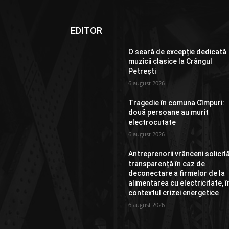
EDITOR
O seară de excepție dedicată
muzicii clasice la Crângul
Petrești
6 august 2026
Tragedie în comuna Cîmpuri:
două persoane au murit
electrocutate
6 august 2026
Antreprenorii vrânceni solicit
transparență în caz de
deconectare a firmelor de la
alimentarea cu electricitate, î
contextul crizei energetice
6 august 2026