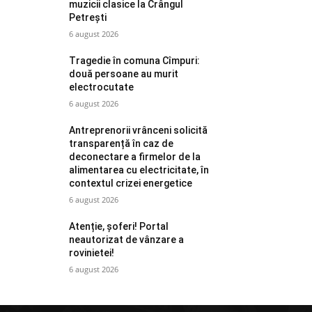
muzicii clasice la Crângul
Petrești
6 august 2026
Tragedie în comuna Cîmpuri:
două persoane au murit
electrocutate
6 august 2026
Antreprenorii vrânceni solicită
transparență în caz de
deconectare a firmelor de la
alimentarea cu electricitate, în
contextul crizei energetice
6 august 2026
Atenție, șoferi! Portal
neautorizat de vânzare a
rovinietei!
6 august 2026