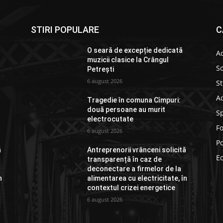
STIRI POPULARE
C
O seară de excepție dedicată
Ac
muzicii clasice la Crângul
So
Petrești
6 august 2026
St
Ad
Tragedie în comuna Cîmpuri:
două persoane au murit
S
electrocutate
F
6 august 2026
Po
ă
Antreprenorii vrânceni solicită
E
transparență în caz de
deconectare a firmelor de la
n
alimentarea cu electricitate, în
contextul crizei energetice
6 august 2026