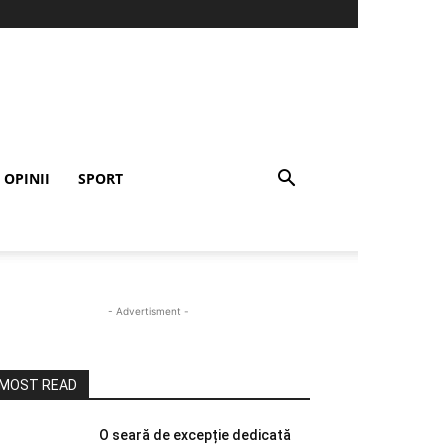
OPINII
SPORT
- Advertisment -
MOST READ
O seară de excepție dedicată