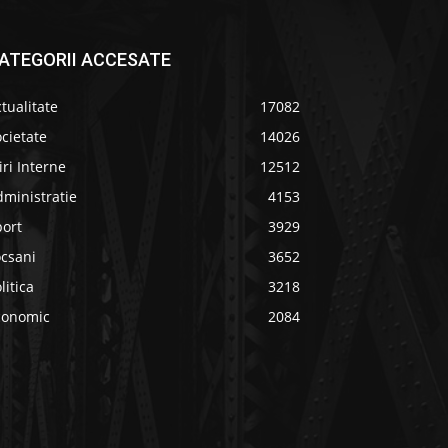
ATEGORII ACCESATE
tualitate
17082
cietate
14026
iri Interne
12512
ministratie
4153
port
3929
ocsani
3652
litica
3218
conomic
2084