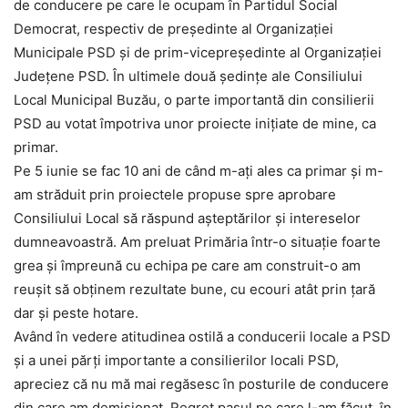
de conducere pe care le ocupam în Partidul Social
Democrat, respectiv de președinte al Organizației
Municipale PSD și de prim-vicepreședinte al Organizației
Județene PSD. În ultimele două ședințe ale Consiliului
Local Municipal Buzău, o parte importantă din consilierii
PSD au votat împotriva unor proiecte inițiate de mine, ca
primar.
Pe 5 iunie se fac 10 ani de când m-ați ales ca primar și m-
am străduit prin proiectele propuse spre aprobare
Consiliului Local să răspund așteptărilor și intereselor
dumneavoastră. Am preluat Primăria într-o situație foarte
grea și împreună cu echipa pe care am construit-o am
reușit să obținem rezultate bune, cu ecouri atât prin țară
dar și peste hotare.
Având în vedere atitudinea ostilă a conducerii locale a PSD
și a unei părți importante a consilierilor locali PSD,
apreciez că nu mă mai regăsesc în posturile de conducere
din care am demisionat. Regret pasul pe care l-am făcut, în