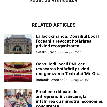
Redactia Vrancea24
RELATED ARTICLES
La loc comanda: Consiliul Local
Focșani a revocat hotărârea
privind reorganizarea...
Catalin Stancu
-
4 august 2026
Consilierii locali PNL cer
revocarea hotărârii privind
reorganizarea Teatrului ‘Mr. Gh....
Redactia Vrancea24
-
4 august 2026
Probleme ridicate de
antreprenorii vrânceni, la
întâlnirea cu ministrul Economiei:
concurența...