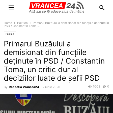
Home
Politica
Primarul Buzăului a demisionat din funcțiile deținute în
PSD / Constantin Toma,...
Politica
Primarul Buzăului a
demisionat din funcțiile
deținute în PSD / Constantin
Toma, un critic dur al
deciziilor luate de șefii PSD
1003
0
By
Redactia Vrancea24
-
2 iunie 2026