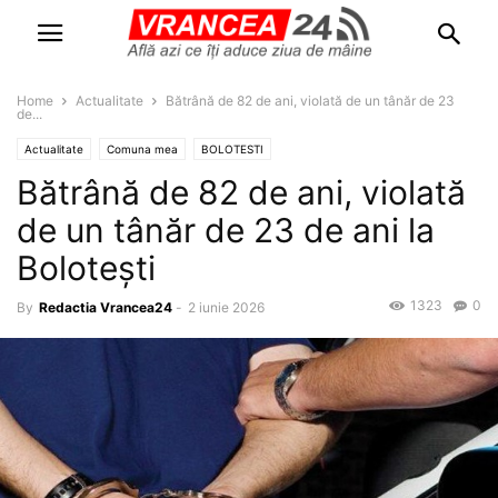
Home
Actualitate
Bătrână de 82 de ani, violată de un tânăr de 23
de...
Actualitate
Comuna mea
BOLOTESTI
Bătrână de 82 de ani, violată
de un tânăr de 23 de ani la
Bolotești
1323
0
By
Redactia Vrancea24
-
2 iunie 2026