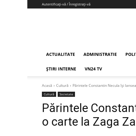
Autentificați-vă / Înregistrați-vă
Vrancea24
ACTUALITATE
ADMINISTRATIE
POLI
ȘTIRI INTERNE
VN24 TV
Acasă
Cultură
Părintele Constantin Necula își lanse
Cultură
Societate
Părintele Constan
o carte la Zaga Z