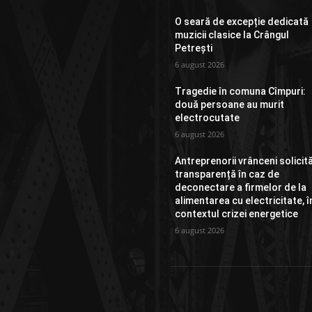
O seară de excepție dedicată
muzicii clasice la Crângul
Petrești
6 august 2026
Tragedie în comuna Cîmpuri:
două persoane au murit
electrocutate
6 august 2026
Antreprenorii vrânceni solicit
transparență în caz de
deconectare a firmelor de la
alimentarea cu electricitate, î
contextul crizei energetice
6 august 2026