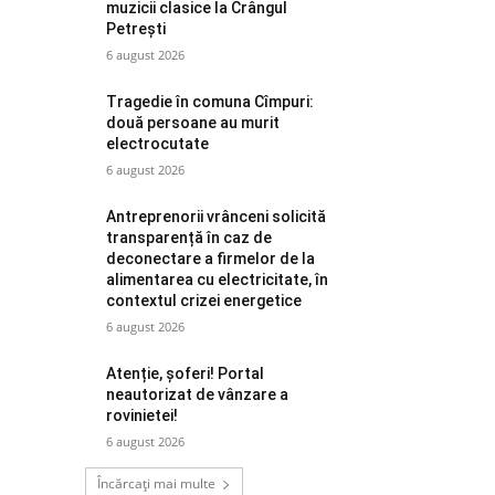
muzicii clasice la Crângul
Petrești
6 august 2026
Tragedie în comuna Cîmpuri:
două persoane au murit
electrocutate
6 august 2026
Antreprenorii vrânceni solicită
transparență în caz de
deconectare a firmelor de la
alimentarea cu electricitate, în
contextul crizei energetice
6 august 2026
Atenție, șoferi! Portal
neautorizat de vânzare a
rovinietei!
6 august 2026
Încărcați mai multe