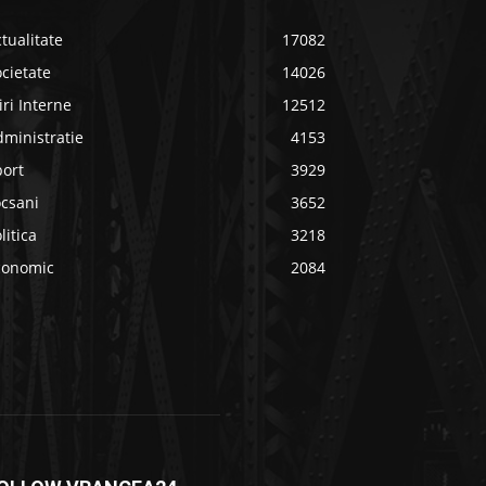
tualitate
17082
cietate
14026
iri Interne
12512
ministratie
4153
port
3929
ocsani
3652
litica
3218
conomic
2084