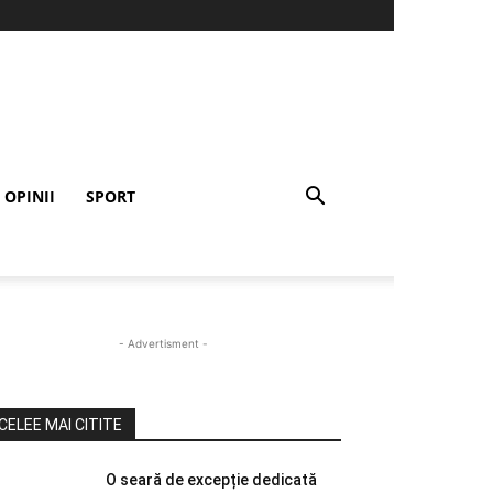
OPINII
SPORT
- Advertisment -
CELEE MAI CITITE
O seară de excepție dedicată