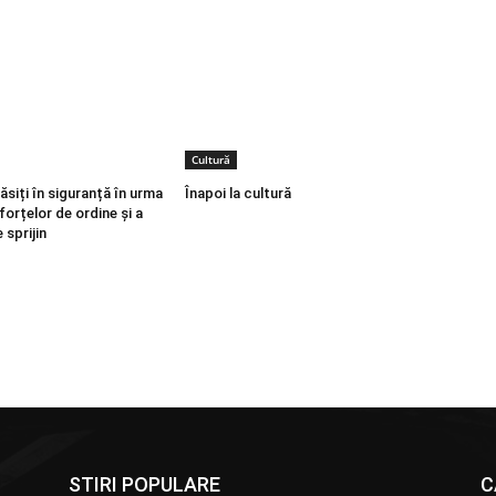
Cultură
ăsiți în siguranță în urma
Înapoi la cultură
 forțelor de ordine și a
 sprijin
STIRI POPULARE
C