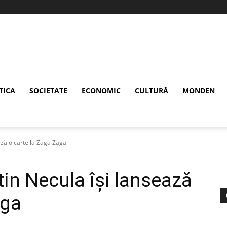
TICA
SOCIETATE
ECONOMIC
CULTURĂ
MONDEN
ază o carte la Zaga Zaga
tin Necula își lansează
aga