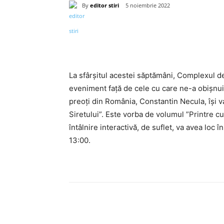
By
editor stiri
5 noiembrie 2022
Acțiune
La sfârșitul acestei săptămâni, Complexul d
eveniment față de cele cu care ne-a obișnui
preoți din România, Constantin Necula, își va
Siretului”. Este vorba de volumul ”Printre cu
întâlnire interactivă, de suflet, va avea loc 
13:00.
Acțiune