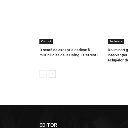
Cultură
Societate
O seară de excepție dedicată
Doi minori g
muzicii clasice la Crângul Petrești
intervenției
echipelor de
EDITOR