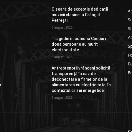
O seară de excepție dedicată
Ac
muzicii clasice la Crângul
So
Petrești
6 august 2026
St
Ad
Tragedie în comuna Cîmpuri:
două persoane au murit
S
electrocutate
F
6 august 2026
Po
ă
Antreprenorii vrânceni solicită
E
transparență în caz de
deconectare a firmelor de la
n
alimentarea cu electricitate, în
contextul crizei energetice
6 august 2026