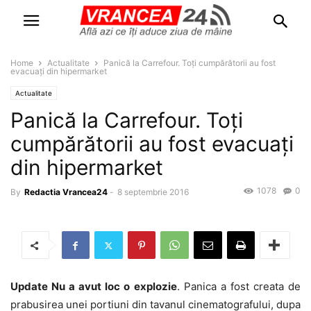
Home
Actualitate
Panică la Carrefour. Toți cumpărătorii au fost
evacuați din hipermarket
Actualitate
Panică la Carrefour. Toți
cumpărătorii au fost evacuați
din hipermarket
1078
0
By
Redactia Vrancea24
-
8 septembrie 2016
Update Nu a avut loc o explozie
. Panica a fost creata de
prabusirea unei portiuni din tavanul cinematografului, dupa