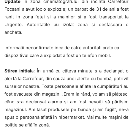
Update
In zona cinematografului din incinta Carrefour
Focsani a avut loc o explozie; un barbat de 31 de ani a fost
ranit in zona fetei si a mainilor si a fost transportat la
Urgente. Autoritatile au izolat zona si desfasoara o
ancheta.
Informatii neconfirmate inca de catre autoritati arata ca
dispozitivul care a explodat a fost un telefon mobil.
Stirea initial
a: În urmă cu câteva minute s-a declanșat o
alertă la Carrefour, din cauza unei alerte cu bombă, potrivit
surselor noastre. Toate persoanele aflate la cumpărături au
fost evacuate din magazin. „Eram la rând, voiam să plătesc,
când s-a declanșat alarma și am fost nevoiți să părăsim
magazinul. Am lăsat produsele pe bandă și am fugit”, ne-a
spus o persoană aflată în hipermarket. Mai multe mașini de
poliție se află în zonă.