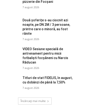
pizzerie din Focșani
7 august 2026
Două șoferițe s-au ciocnit azi
noapte, pe DN 2M / 3 persoane,
printre care o minoră, au fost
rănite
7 august 2026
VIDEO Sesiune specială de
antrenament pentru micii
fotbaliști focșăneni cu Narcis
Răducan
7 august 2026
Titluri de stat FIDELIS, în august,
cu dobânzi de până la 7,50%
7 august 2026
Încărcați mai multe