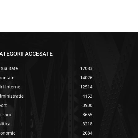
ATEGORII ACCESATE
tualitate
17083
cietate
14026
iri Interne
12514
ministratie
4153
port
3930
ocsani
3655
litica
3218
conomic
2084