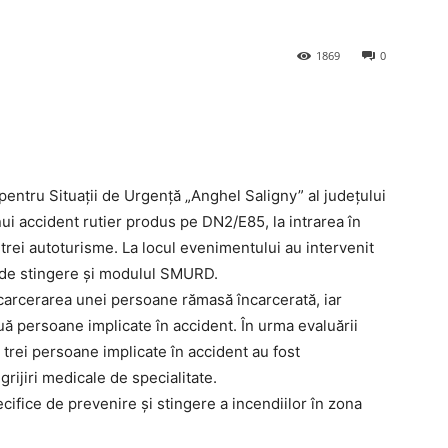
1869
0
 pentru Situații de Urgență „Anghel Saligny” al județului
ui accident rutier produs pe DN2/E85, la intrarea în
 trei autoturisme. La locul evenimentului au intervenit
ă de stingere și modulul SMURD.
carcerarea unei persoane rămasă încarcerată, iar
două persoane implicate în accident. În urma evaluării
e trei persoane implicate în accident au fost
ngrijiri medicale de specialitate.
cifice de prevenire și stingere a incendiilor în zona