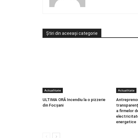
Știri din aceeași categorie
Actualitate
Actualitate
ULTIMA ORĂ Incendiu la o pizzerie
Antreprenori
din Focșani
transparenț
a firmelor d
electricitat
energetice