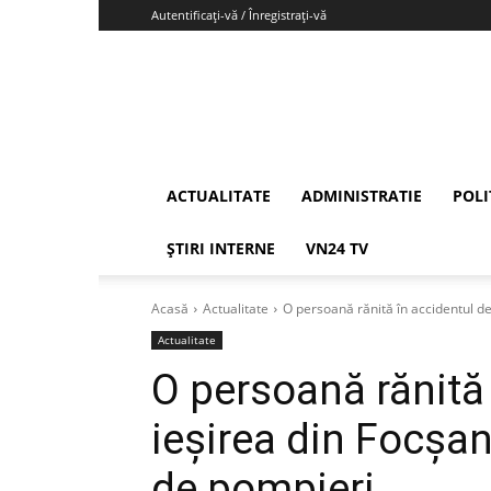
Autentificați-vă / Înregistrați-vă
Vrancea24
ACTUALITATE
ADMINISTRATIE
POLI
ȘTIRI INTERNE
VN24 TV
Acasă
Actualitate
O persoană rănită în accidentul de l
Actualitate
O persoană rănită 
ieșirea din Focșan
de pompieri