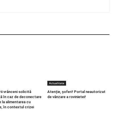
Actualitate
i vrânceni solicită
Atenție, șoferi! Portal neautorizat
ă în caz de deconectare
de vânzare a rovinietei!
e la alimentarea cu
e, în contextul crizei