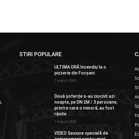
STIRI POPULARE
C
ULTIMA ORĂ Incendiu la o
Ac
pizzerie din Focșani
So
7 august 2026
St
Ad
Două șoferițe s-au ciocnit azi
,
noapte, pe DN 2M / 3 persoane,
S
printre care o minoră, au fost
rănite
F
7 august 2026
Po
VIDEO Sesiune specială de
E