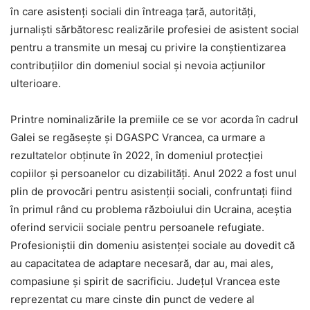
în care asistenţi sociali din întreaga ţară, autorităţi,
jurnalişti sărbătoresc realizările profesiei de asistent social
pentru a transmite un mesaj cu privire la conştientizarea
contribuţiilor din domeniul social şi nevoia acţiunilor
ulterioare.
Printre nominalizările la premiile ce se vor acorda în cadrul
Galei se regăseşte şi DGASPC Vrancea, ca urmare a
rezultatelor obținute în 2022, în domeniul protecţiei
copiilor și persoanelor cu dizabilități. Anul 2022 a fost unul
plin de provocări pentru asistenții sociali, confruntați fiind
în primul rând cu problema războiului din Ucraina, aceștia
oferind servicii sociale pentru persoanele refugiate.
Profesioniștii din domeniu asistenței sociale au dovedit că
au capacitatea de adaptare necesară, dar au, mai ales,
compasiune și spirit de sacrificiu. Județul Vrancea este
reprezentat cu mare cinste din punct de vedere al