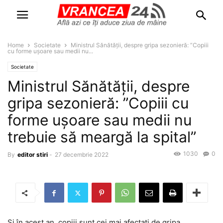
Home
Societate
Ministrul Sănătății, despre gripa sezonieră: ”Copiii
cu forme uşoare sau medii nu...
Societate
Ministrul Sănătății, despre
gripa sezonieră: ”Copiii cu
forme uşoare sau medii nu
trebuie să meargă la spital”
1030
0
By
editor stiri
-
27 decembrie 2022
Și în acest an, copiii sunt cei mai afectați de gripa