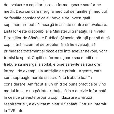
de evaluare a copiilor care au forme uşoare sau forme
medii. Deci cei care merg la medicul de familie şi medicul
de familie consideră că au nevoie de investigaţii
suplimentare pot să meargă în aceste centre de evaluare.
Lista lor este disponibilă la Ministerul Sănătăţii, la nivelul
Direcţiilor de Sănătate Publică. Şi acolo părinţii pot să ducă
copiii fără niciun fel de problemă, să fie evaluaţi, să
primească tratament şi dacă este într-adevăr nevoie, vor fi
trimişi la spital. Copiii cu forme uşoare sau medii nu
trebuie să meargă la spital, e bine să evite să stea ore
întregi, de exemplu la unităţile de primiri urgenţe, care
sunt supraaglomerate şi lucru ăsta trebuie luat în
considerare. Am făcut şi un ghid de bună practică privind
modul în care un părinte trebuie să ia o decizie informată
în cea ce priveşte propriu copil, dacă are o viroză
respiratorie.”, a explicat ministrul Sănătății într-un interviu
la TVR Info.