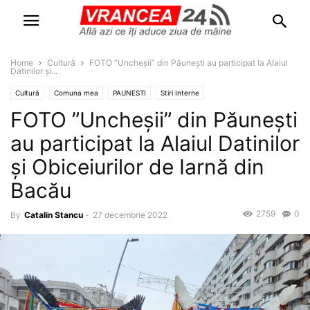
Home
Cultură
FOTO ”Uncheșii” din Păunești au participat la Alaiul
Datinilor și...
Cultură
Comuna mea
PAUNESTI
Stiri Interne
FOTO ”Uncheșii” din Păunești
au participat la Alaiul Datinilor
și Obiceiurilor de Iarnă din
Bacău
2759
0
By
Catalin Stancu
-
27 decembrie 2022