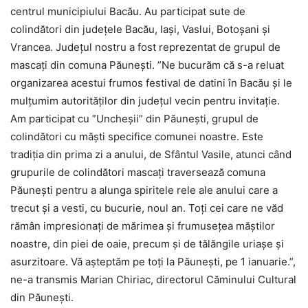
centrul municipiului Bacău. Au participat sute de
colindători din județele Bacău, Iași, Vaslui, Botoșani și
Vrancea. Județul nostru a fost reprezentat de grupul de
mascați din comuna Păunești. ”Ne bucurăm că s-a reluat
organizarea acestui frumos festival de datini în Bacău și le
mulțumim autorităților din județul vecin pentru invitație.
Am participat cu ”Uncheșii” din Păunești, grupul de
colindători cu măști specifice comunei noastre. Este
tradiția din prima zi a anului, de Sfântul Vasile, atunci când
grupurile de colindători mascați traversează comuna
Păunești pentru a alunga spiritele rele ale anului care a
trecut și a vesti, cu bucurie, noul an. Toți cei care ne văd
rămân impresionați de mărimea și frumusețea măștilor
noastre, din piei de oaie, precum și de tălăngile uriașe și
asurzitoare. Vă așteptăm pe toți la Păunești, pe 1 ianuarie.”,
ne-a transmis Marian Chiriac, directorul Căminului Cultural
din Păunești.