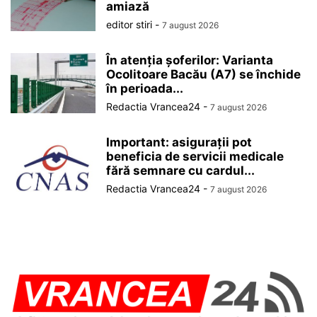
amiază
editor stiri
-
7 august 2026
În atenția șoferilor: Varianta
Ocolitoare Bacău (A7) se închide
în perioada...
Redactia Vrancea24
-
7 august 2026
Important: asigurații pot
beneficia de servicii medicale
fără semnare cu cardul...
Redactia Vrancea24
-
7 august 2026