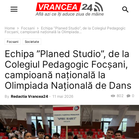
Home
Focsani
Echipa ”Planed Studio”, de la Colegiul Pedagogic
Focșani, campioană națională la Olimpiada...
Focsani
Societate
Echipa ”Planed Studio”, de la
Colegiul Pedagogic Focșani,
campioană națională la
Olimpiada Națională de Dans
802
0
By
Redactia Vrancea24
-
11 mai 2026