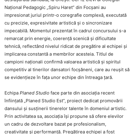
Național Pedagogic „Spiru Haret” din Focșani au
impresionat juriul printr-o coregrafie complexă, executată
cu precizie, expresivitate artistică și o sincronizare
impecabilă. Momentul prezentat în cadrul concursului s-a
remarcat prin energie, coerență scenică și dificultate
tehnică, reflectând nivelul ridicat de pregătire al echipei și
implicarea constantă a membrilor acesteia. Titlul de
campioni naționali confirmă valoarea artistică și spiritul
competitiv al tinerilor dansatori focșăneni, care au reușit să
se evidențieze în fața unor echipe din întreaga țară.
Echipa
Planed
Studio
face parte din asociația recent
înființată „Planed Studio Est”, proiect dedicat promovării
dansului și susținerii tinerelor talente în domeniul artistic.
Prin activitatea sa, asociația își propune să ofere elevilor
un cadru de dezvoltare bazat pe profesionalism,
creativitate și performanță. Pregătirea echipei a fost