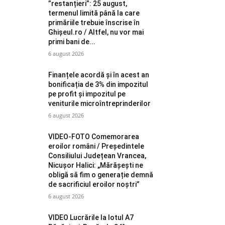
”restanțieri”: 25 august,
termenul limită până la care
primăriile trebuie înscrise în
Ghișeul.ro / Altfel, nu vor mai
primi bani de...
6 august 2026
Finanțele acordă și în acest an
bonificația de 3% din impozitul
pe profit și impozitul pe
veniturile microîntreprinderilor
6 august 2026
VIDEO-FOTO Comemorarea
eroilor români / Președintele
Consiliului Județean Vrancea,
Nicușor Halici: „Mărășești ne
obligă să fim o generație demnă
de sacrificiul eroilor noștri”
6 august 2026
VIDEO Lucrările la lotul A7