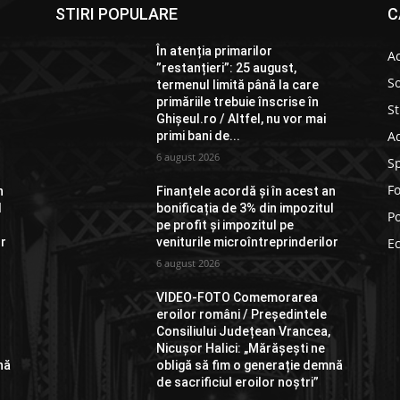
STIRI POPULARE
C
În atenția primarilor
Ac
”restanțieri”: 25 august,
So
termenul limită până la care
primăriile trebuie înscrise în
St
Ghișeul.ro / Altfel, nu vor mai
Ad
primi bani de...
6 august 2026
S
F
n
Finanțele acordă și în acest an
l
bonificația de 3% din impozitul
Po
pe profit și impozitul pe
or
veniturile microîntreprinderilor
E
6 august 2026
VIDEO-FOTO Comemorarea
eroilor români / Președintele
Consiliului Județean Vrancea,
Nicușor Halici: „Mărășești ne
nă
obligă să fim o generație demnă
de sacrificiul eroilor noștri”