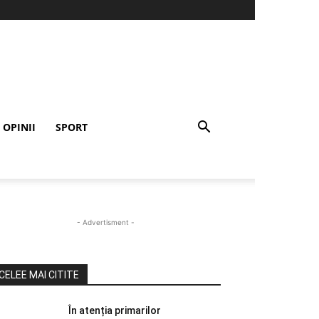
OPINII
SPORT
- Advertisment -
CELEE MAI CITITE
În atenția primarilor