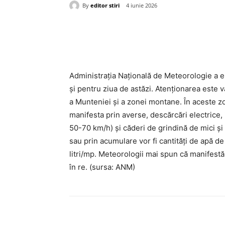
By
editor stiri
4 iunie 2026
Acțiune
Administrația Națională de Meteorologie a e
și pentru ziua de astăzi. Atenționarea este v
a Munteniei și a zonei montane. În aceste 
manifesta prin averse, descărcări electrice, in
50-70 km/h) și căderi de grindină de mici și
sau prin acumulare vor fi cantități de apă de
litri/mp.
Meteorologii mai spun că manifestări 
în re. (sursa: ANM)
Acțiune