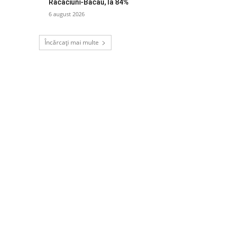
Răcăciuni-Bacău, la 84%
6 august 2026
Încărcați mai multe