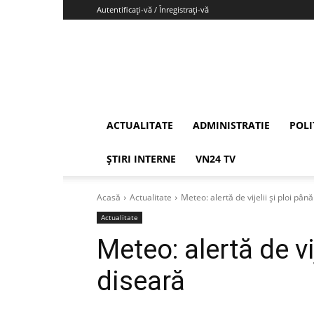
Autentificați-vă / Înregistrați-vă
Vrancea24
ACTUALITATE
ADMINISTRATIE
POLI
ȘTIRI INTERNE
VN24 TV
Acasă
Actualitate
Meteo: alertă de vijelii și ploi pân
Actualitate
Meteo: alertă de vi
diseară