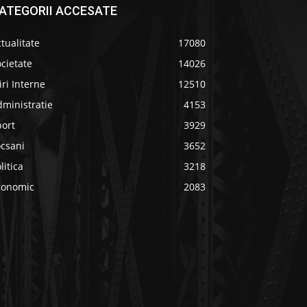
ATEGORII ACCESATE
tualitate
17080
cietate
14026
iri Interne
12510
ministratie
4153
port
3929
ocsani
3652
litica
3218
conomic
2083