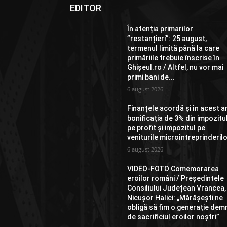
EDITOR
În atenția primarilor
”restanțieri”: 25 august,
termenul limită până la care
primăriile trebuie înscrise în
Ghișeul.ro / Altfel, nu vor mai
primi bani de...
6 august 2026
Finanțele acordă și în acest a
bonificația de 3% din impozitu
pe profit și impozitul pe
veniturile microîntreprinderil
6 august 2026
VIDEO-FOTO Comemorarea
eroilor români / Președintele
Consiliului Județean Vrancea,
Nicușor Halici: „Mărășești ne
obligă să fim o generație dem
de sacrificiul eroilor noștri”