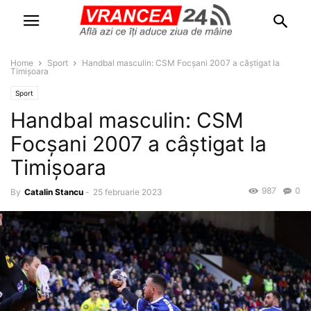
Home
Sport
Handbal masculin: CSM Focșani 2007 a câștigat la
Timișoara
Sport
Handbal masculin: CSM
Focșani 2007 a câștigat la
Timișoara
987
0
By
Catalin Stancu
-
25 februarie 2023