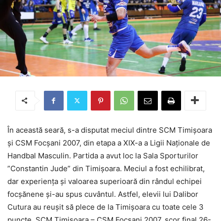
În această seară, s-a disputat meciul dintre SCM Timișoara
și CSM Focșani 2007, din etapa a XIX-a a Ligii Naționale de
Handbal Masculin. Partida a avut loc la Sala Sporturilor
”Constantin Jude” din Timișoara. Meciul a fost echilibrat,
dar experiența și valoarea superioară din rândul echipei
focșănene și-au spus cuvântul. Astfel, elevii lui Dalibor
Cutura au reușit să plece de la Timișoara cu toate cele 3
puncte. SCM Timișoara – CSM Focșani 2007, scor final 26-