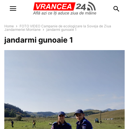
Home
FOTO VIDEO Campanie de ecologizare la Soveja de Ziua
Jandarmeriei Montane
jandarmi gunoaie 1
jandarmi gunoaie 1