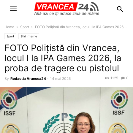
Home
Sport
FOTO Polițistă din Vrancea, locul I la IPA Games 2026,...
Sport
Stiri Interne
FOTO Polițistă din Vrancea,
locul I la IPA Games 2026, la
proba de tragere cu pistolul
1125
0
By
Redactia Vrancea24
-
14 mai 2026