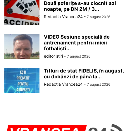
Două șoferițe s-au ciocnit azi
noapte, pe DN 2M / 3...
Redactia Vrancea24
-
7 august 2026
VIDEO Sesiune specială de
antrenament pentru micii
fotbaliști...
editor stiri
-
7 august 2026
Titluri de stat FIDELIS, în august,
cu dobânzi de până la...
Redactia Vrancea24
-
7 august 2026