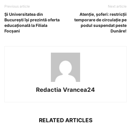
Previous article
Next article
Și Universitatea din
Atenție, șoferi: restricții
București își prezintă oferta
temporare de circulație pe
educațională la Filiala
podul suspendat peste
Focșani
Dunăre!
Redactia Vrancea24
RELATED ARTICLES