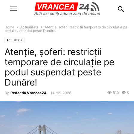
Home
Actualitate
Atenție, șoferi: restricții temporare de circulație pe
podul suspendat peste Dunăre!
Actualitate
Atenție, șoferi: restricții
temporare de circulație pe
podul suspendat peste
Dunăre!
815
0
By
Redactia Vrancea24
-
14 mai 2026