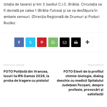
(stația de taxare) și km 3 (sediul C.I.C. Brăila). Circulația va
fi deviată pe calea 1 (Brăila-Tulcea) și se va desfășura în
ambele sensuri. (Direcția Regională de Drumuri și Poduri
Buzău)
Previous article
Next article
FOTO Polițistă din Vrancea,
FOTO Elevii de la profilul
locul I la IPA Games 2026, la
chimie-biologie, dialog
proba de tragere cu pistolul
deschis cu medicii Spitalului
Județean Focșani, despre
profesie, provocări și
satisfacții