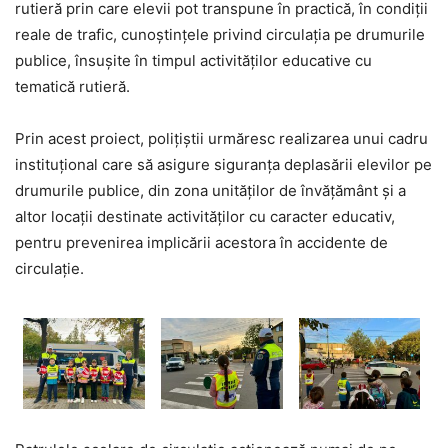
rutieră prin care elevii pot transpune în practică, în condiţii
reale de trafic, cunoştinţele privind circulaţia pe drumurile
publice, însuşite în timpul activităţilor educative cu
tematică rutieră.
Prin acest proiect, poliţiştii urmăresc realizarea unui cadru
instituţional care să asigure siguranţa deplasării elevilor pe
drumurile publice, din zona unităţilor de învăţământ şi a
altor locaţii destinate activităţilor cu caracter educativ,
pentru prevenirea implicării acestora în accidente de
circulaţie.