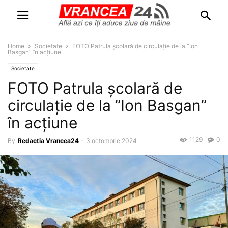
Home
Societate
FOTO Patrula școlară de circulație de la ”Ion
Basgan” în acțiune
Societate
FOTO Patrula școlară de
circulație de la ”Ion Basgan”
în acțiune
1129
0
By
Redactia Vrancea24
-
3 octombrie 2024