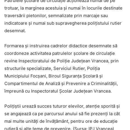
Patrulele şcolare de circulaţie acţionează numai de pe
trotuar, la marginea acestuia şi numai în locurile destinate
traversării pietonilor, semnalizate prin marcaje sau
indicatoare şi numai sub supravegherea poliţistului rutier
desemnat.
Formarea şi instruirea cadrelor didactice desemnate să
coordoneze activitatea patrulelor şcolare de circulaţie
revine Inspectoratului de Poliţie Judeţean Vrancea, prin
structurile specializate, Serviciul Rutier, Poliţia
Municipiului Focşani, Biroul Siguranţa Şcolară și
Compartimentul de Analiză și Prevenire a Criminalității,
împreună cu Inspectoratul Şcolar Judeţean Vrancea.
Polițiștii urează succes tuturor elevilor, atenție sporită și
se angajează ca pe parcursul anului să fie prezenți la cât
mai multe unități de învățământ, pentru ore de educație
rutieră şi alte teme de prevenire. (Sursa: IPJ Vrancea)