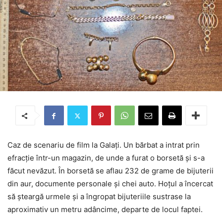
Caz de scenariu de film la Galați. Un bărbat a intrat prin
efracție într-un magazin, de unde a furat o borsetă și s-a
făcut nevăzut. În borsetă se aflau 232 de grame de bijuterii
din aur, documente personale și chei auto. Hoțul a încercat
să șteargă urmele și a îngropat bijuteriile sustrase la
aproximativ un metru adâncime, departe de locul faptei.