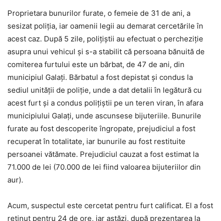
Proprietara bunurilor furate, o femeie de 31 de ani, a
sesizat poliția, iar oamenii legii au demarat cercetările în
acest caz. După 5 zile, polițiștii au efectuat o percheziție
asupra unui vehicul și s-a stabilit că persoana bănuită de
comiterea furtului este un bărbat, de 47 de ani, din
municipiul Galați. Bărbatul a fost depistat și condus la
sediul unității de poliție, unde a dat detalii în legătură cu
acest furt și a condus polițiștii pe un teren viran, în afara
municipiului Galați, unde ascunsese bijuteriile. Bunurile
furate au fost descoperite îngropate, prejudiciul a fost
recuperat în totalitate, iar bunurile au fost restituite
persoanei vătămate. Prejudiciul cauzat a fost estimat la
71.000 de lei (70.000 de lei fiind valoarea bijuteriilor din
aur).
Acum, suspectul este cercetat pentru furt calificat. El a fost
reținut pentru 24 de ore, iar astăzi, după prezentarea la