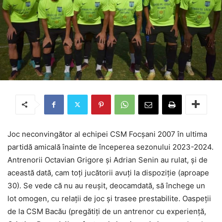
Joc neconvingător al echipei CSM Focșani 2007 în ultima
partidă amicală înainte de începerea sezonului 2023-2024.
Antrenorii Octavian Grigore și Adrian Senin au rulat, și de
această dată, cam toți jucătorii avuți la dispoziție (aproape
30). Se vede că nu au reușit, deocamdată, să închege un
lot omogen, cu relații de joc și trasee prestabilite. Oaspeții
de la CSM Bacău (pregătiți de un antrenor cu experiență,