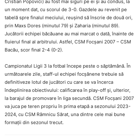
Cristian Popovici) au fost mai siguri pe ei și au condus, la
un moment dat, cu scorul de 3-0. Gazdele au revenit pe
tabelă spre finalul meciului, reușind să înscrie de două ori,
prin Maxs Dores (minutul 79) și Zaharia (minutul 89).
Jucătorii echipei băcăuane au mai marcat o dată, înainte de
fluierul final al arbitrului. Astfel, CSM Focșani 2007 – CSM
Bacău, scor final 2-4 (0-2).
Campionatul Ligii 3 la fotbal începe peste o săptămână. În
următoarele zile, staff-ul echipei focșănene trebuie să
definitiveze lotul de jucători cu care se va încerca
îndeplinirea obiectivului: calificarea în play-off și, ulterior,
la barajul de promovare în liga secundă. CSM Focșani 2007
va juca pe teren propriu în prima etapă a sezonului 2023-
2024, cu CSM Râmnicu Sărat, una dintre cele mai bune
formații din sezonul trecut.