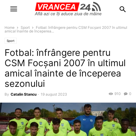
Home
Sport
Fotbal: înfrângere pentru CSM Focșani 2007 în ultimul
amical înainte de începerea...
Sport
Fotbal: înfrângere pentru
CSM Focșani 2007 în ultimul
amical înainte de începerea
sezonului
910
0
By
Catalin Stancu
-
19 august 2023