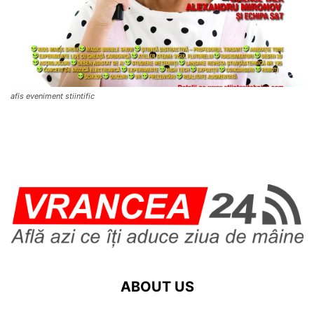
afis eveniment stiintific
ABOUT US