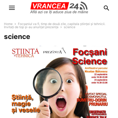
Home
Focșaniul va fi, timp de două zile, capitala științei și tehnicii.
Invitați de top și-au anunțat prezența
science
science