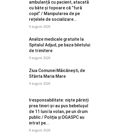
ambulanță cu pacient, atacată
cu bâte și topoare că ”fură
copii” / Manipularea de pe
rețelele de socializare...
9 august 2026
Analize medicale gratuite la
Spitalul Adjud, pe baza biletului
de trimitere
9 august 2026
Ziua Comunei Măicănești, de
Sfânta Maria Mare
9 august 2026
Iresponsabilitate: niște părinți
prea tineri și-au pus bebelușul
de 11 luni la volan, pe un drum
public / Poliția și DGASPC au
intrat pe...
8 august 2026