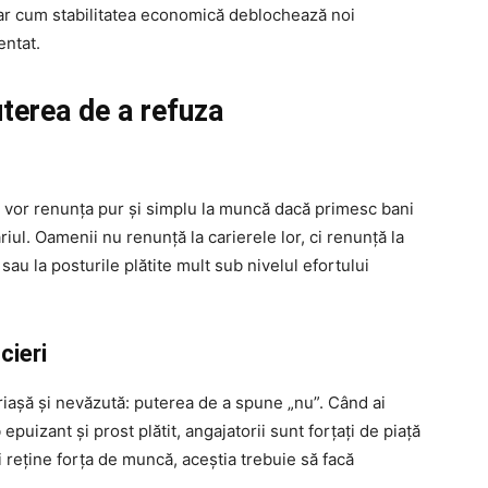
ar cum stabilitatea economică deblochează noi
entat.
uterea de a refuza
i vor renunța pur și simplu la muncă dacă primesc bani
iul. Oamenii nu renunță la carierele lor, ci renunță la
sau la posturile plătite mult sub nivelul efortului
cieri
uriașă și nevăzută: puterea de a spune „nu”. Când ai
puizant și prost plătit, angajatorii sunt forțați de piață
 reține forța de muncă, aceștia trebuie să facă