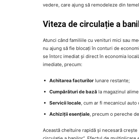
vedere, care ajung să remodeleze din temelii
Viteza de circulație a banil
Atunci când familiile cu venituri mici sau me
nu ajung să fie blocați în conturi de economii 
se întorc imediat și direct în economia local
imediate, precum:
Achitarea facturilor
lunare restante;
Cumpărături de bază
la magazinul alimen
Servicii locale
, cum ar fi mecanicul auto d
Achiziții esențiale
, precum o pereche de 
Această cheltuire rapidă și necesară crește
circulație a banilor”. Efectul de multiplicare