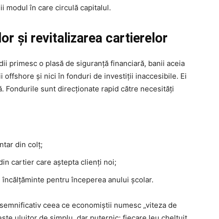
 modul în care circulă capitalul.
or și revitalizarea cartierelor
dii primesc o plasă de siguranță financiară, banii aceia
offshore și nici în fonduri de investiții inaccesibile. Ei
ă. Fondurile sunt direcționate rapid către necesități
tar din colț;
in cartier care aștepta clienți noi;
încălțăminte pentru începerea anului școlar.
 semnificativ ceea ce economiștii numesc „viteza de
 este uluitor de simplu, dar puternic: fiecare leu cheltuit