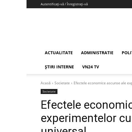
Autentificați-vă / Înregistrați-vă
Vrancea24
ACTUALITATE
ADMINISTRATIE
POLI
ȘTIRI INTERNE
VN24 TV
Acasă
Societate
Efectele economice ascunse ale exp
Societate
Efectele economi
experimentelor cu
universal