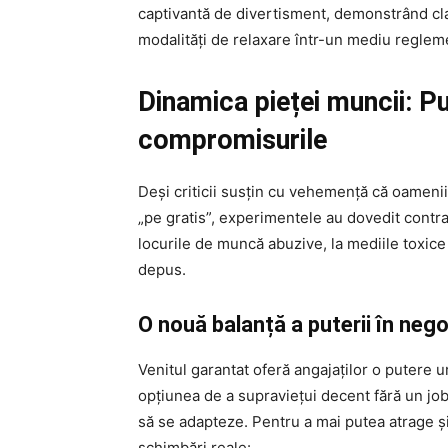
captivantă de divertisment, demonstrând cl
modalități de relaxare într-un mediu reglem
Dinamica pieței muncii: P
compromisurile
Deși criticii susțin cu vehemență că oameni
„pe gratis”, experimentele au dovedit contrar
locurile de muncă abuzive, la mediile toxice 
depus.
O nouă balanță a puterii în nego
Venitul garantat oferă angajaților o putere 
opțiunea de a supraviețui decent fără un job e
să se adapteze. Pentru a mai putea atrage și
schimbări reale: