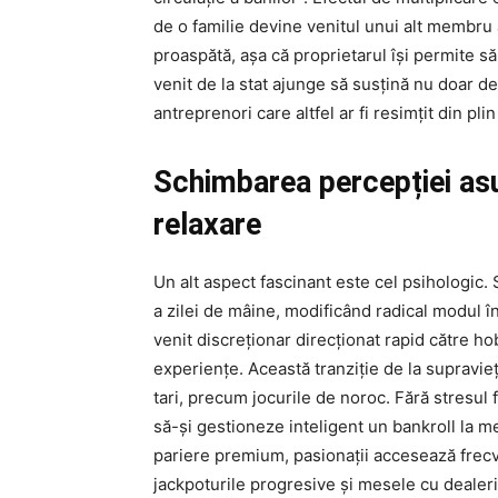
de o familie devine venitul unui alt membru 
proaspătă, așa că proprietarul își permite să
venit de la stat ajunge să susțină nu doar des
antreprenori care altfel ar fi resimțit din pli
Schimbarea percepției asu
relaxare
Un alt aspect fascinant este cel psihologic.
a zilei de mâine, modificând radical modul în
venit discreționar direcționat rapid către h
experiențe. Această tranziție de la supraviețu
tari, precum jocurile de noroc. Fără stresul f
să-și gestioneze inteligent un bankroll la m
pariere premium, pasionații accesează frec
jackpoturile progresive și mesele cu dealeri 