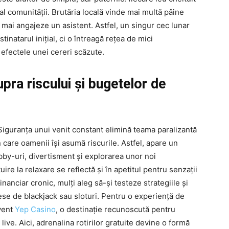
al comunității. Brutăria locală vinde mai multă pâine
 mai angajeze un asistent. Astfel, un singur cec lunar
tinatarul inițial, ci o întreagă rețea de mici
n efectele unei cereri scăzute.
pra riscului și bugetelor de
 Siguranța unui venit constant elimină teama paralizantă
 care oamenii își asumă riscurile. Astfel, apare un
obby-uri, divertisment și explorarea unor noi
ire la relaxare se reflectă și în apetitul pentru senzații
inanciar cronic, mulți aleg să-și testeze strategiile și
ese de blackjack sau sloturi. Pentru o experiență de
vent
Yep Casino
, o destinație recunoscută pentru
live. Aici, adrenalina rotirilor gratuite devine o formă