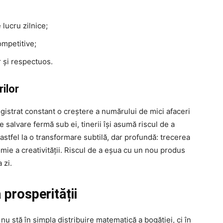
 lucru zilnice;
ompetitive;
 și respectuos.
rilor
egistrat constant o creștere a numărului de mici afaceri
e salvare fermă sub ei, tinerii își asumă riscul de a
astfel la o transformare subtilă, dar profundă: trecerea
mie a creativității. Riscul de a eșua cu un nou produs
 zi.
 prosperității
u stă în simpla distribuire matematică a bogăției, ci în