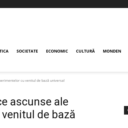
TICA
SOCIETATE
ECONOMIC
CULTURĂ
MONDEN
erimentelor cu venitul de bază universal
ce ascunse ale
 venitul de bază