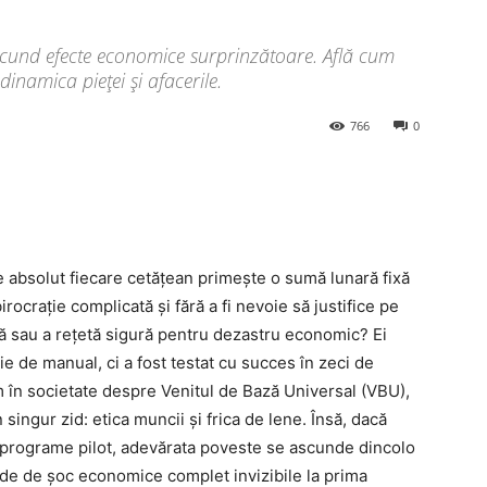
scund efecte economice surprinzătoare. Află cum
inamica pieței și afacerile.
766
0
re absolut fiecare cetățean primește o sumă lunară fixă
irocrație complicată și fără a fi nevoie să justifice pe
tă sau a rețetă sigură pentru dezastru economic? Ei
e de manual, ci a fost testat cu succes în zeci de
 în societate despre Venitul de Bază Universal (VBU),
ngur zid: etica muncii și frica de lene. Însă, dacă
r programe pilot, adevărata poveste se ascunde dincolo
unde de șoc economice complet invizibile la prima