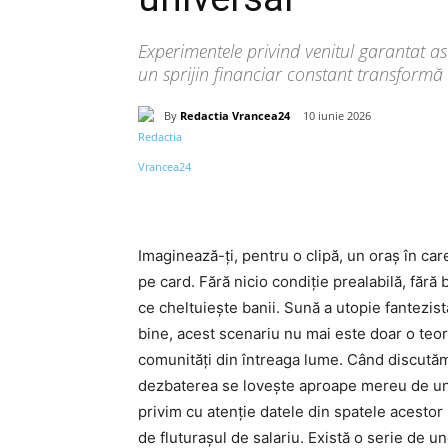
Experimentele privind venitul garantat a
un sprijin financiar constant transformă d
By
Redactia Vrancea24
10 iunie 2026
Acțiune
Imaginează-ți, pentru o clipă, un oraș în ca
pe card. Fără nicio condiție prealabilă, fără b
ce cheltuiește banii. Sună a utopie fantezis
bine, acest scenariu nu mai este doar o teori
comunități din întreaga lume. Când discutăm
dezbaterea se lovește aproape mereu de un si
privim cu atenție datele din spatele acesto
de fluturașul de salariu. Există o serie de 