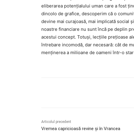
eliberarea potențialului uman care a fost țin
dincolo de grafice, descoperim că o comunit
devine mai curajoasă, mai implicată social 
noastre financiare nu sunt încă pe deplin pr
acestui concept. Totuși, lecțiile prețioase 
întrebare incomodă, dar necesară: cât de mu
menținerea a milioane de oameni într-o sta
Acțiune
Articolul precedent
Vremea capricioasă revine și în Vrancea