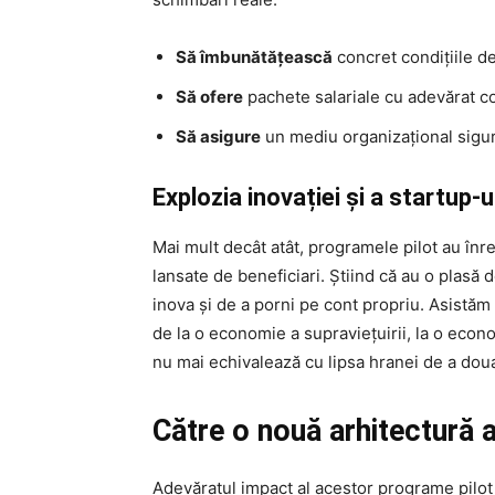
Să îmbunătățească
concret condițiile de
Să ofere
pachete salariale cu adevărat c
Să asigure
un mediu organizațional sigur
Explozia inovației și a startup-u
Mai mult decât atât, programele pilot au înr
lansate de beneficiari. Știind că au o plasă d
inova și de a porni pe cont propriu. Asistăm 
de la o economie a supraviețuirii, la o econo
nu mai echivalează cu lipsa hranei de a doua
Către o nouă arhitectură a
Adevăratul impact al acestor programe pilot n