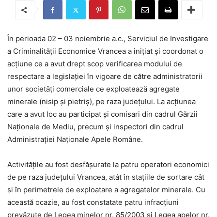
În perioada 02 – 03 noiembrie a.c., Serviciul de Investigare
a Criminalității Economice Vrancea a iniţiat şi coordonat o
acţiune ce a avut drept scop verificarea modului de
respectare a legislaţiei în vigoare de către administratorii
unor societăţi comerciale ce exploatează agregate
minerale (nisip şi pietriş), pe raza judeţului. La acţiunea
care a avut loc au participat și comisari din cadrul Gărzii
Naționale de Mediu, precum și inspectori din cadrul
Administrației Naționale Apele Române.
Activitățile au fost desfășurate la patru operatori economici
de pe raza județului Vrancea, atât în stațiile de sortare cât
și în perimetrele de exploatare a agregatelor minerale. Cu
această ocazie, au fost constatate patru infracțiuni
prevăzute de Legea minelor nr. 85/2003 și Legea apelor nr.