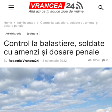
Home
Administratie
Control la balastiere, soldate cu amenzi și
dosare penale
Administratie
Societate
Control la balastiere, soldate
cu amenzi și dosare penale
1859
0
By
Redactia Vrancea24
-
4 noiembrie 2022