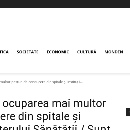
TICA
SOCIETATE
ECONOMIC
CULTURĂ
MONDEN
tor posturi de conducere din spitale și instituții...
u ocuparea mai multor
re din spitale și
sterului Sănătății / Sunt