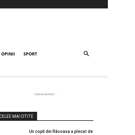
OPINII
SPORT
- Advertisment -
CELEE MAI CITITE
Un copil din Răcoasa a plecat de