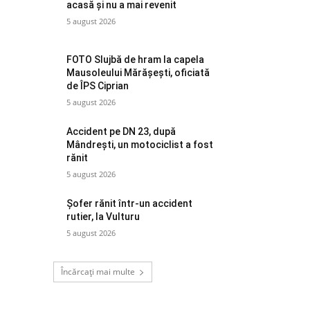
acasă și nu a mai revenit
5 august 2026
FOTO Slujbă de hram la capela
Mausoleului Mărășești, oficiată
de ÎPS Ciprian
5 august 2026
Accident pe DN 23, după
Mândrești, un motociclist a fost
rănit
5 august 2026
Șofer rănit într-un accident
rutier, la Vulturu
5 august 2026
Încărcați mai multe