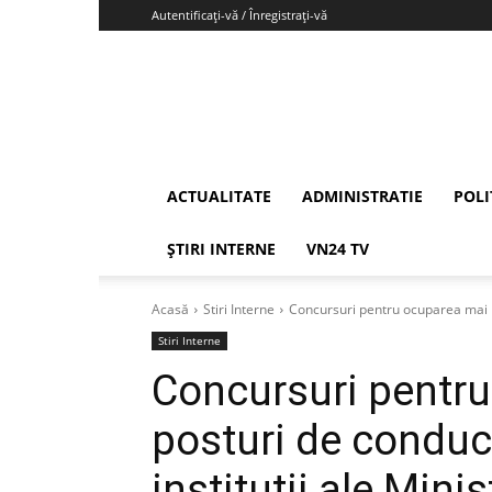
Autentificați-vă / Înregistrați-vă
Vrancea24
ACTUALITATE
ADMINISTRATIE
POLI
ȘTIRI INTERNE
VN24 TV
Acasă
Stiri Interne
Concursuri pentru ocuparea mai mul
Stiri Interne
Concursuri pentr
posturi de conduce
instituții ale Mini