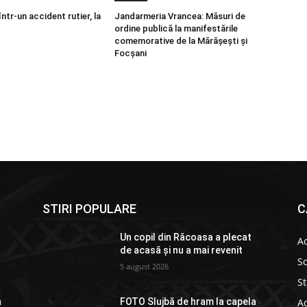
într-un accident rutier, la
Jandarmeria Vrancea: Măsuri de
ordine publică la manifestările
comemorative de la Mărășești și
Focșani
STIRI POPULARE
C
Un copil din Răcoasa a plecat
Ac
de acasă și nu a mai revenit
So
5 august 2026
St
Ad
a
FOTO Slujbă de hram la capela