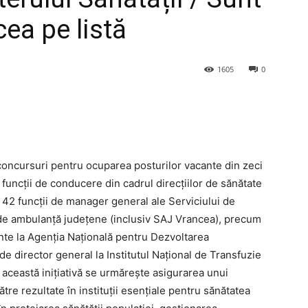
cea pe listă
1605
0
 concursuri pentru ocuparea posturilor vacante din zeci
funcții de conducere din cadrul direcțiilor de sănătate
 42 funcții de manager general ale Serviciului de
r de ambulanță județene (inclusiv SAJ Vrancea), precum
inte la Agenția Națională pentru Dezvoltarea
de director general la Institutul Național de Transfuzie
n această inițiativă se urmărește asigurarea unui
re rezultate în instituții esențiale pentru sănătatea