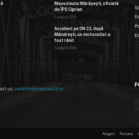
tă
Mausoleului Mărășești, oficiată
S
de ÎPS Ciprian
F
5 august 2026
Po
Accident pe DN 23, după
Mândrești, un motociclist a
E
fost rănit
5 august 2026
F
act us:
redactie@vrancea24.ro
Alegeri
Focsani