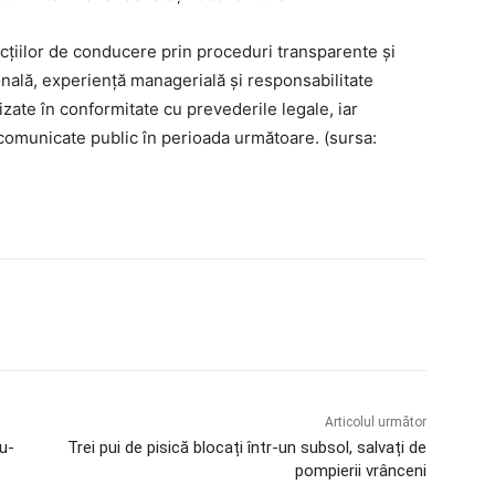
cțiilor de conducere prin proceduri transparente și
ală, experiență managerială și responsabilitate
izate în conformitate cu prevederile legale, iar
i comunicate public în perioada următoare. (sursa:
Articolul următor
iu-
Trei pui de pisică blocați într-un subsol, salvați de
pompierii vrânceni