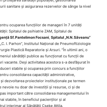
n protejarea sănătății populației, gestionarea
urii sanitare și asigurarea rezervelor de sânge la nivel
tru ocuparea funcțiilor de manageri în 7 unități
ății: Spitalul de psihiatrie ZAM, Spitalul de
gență Sf. Pantelimon Focsani
,
Spitalul „N.N. Săveanu”
„C. I. Parhon”, Institutul Național de Pneumoftiziologie
rgie Plastică Reparatorie şi Arsuri. ”În ultimii ani, o
domeniul sănătății publice au funcționat cu funcții de
i vacante. Deși activitatea acestora s-a desfășurat în
duceri stabile și ocuparea prin concurs a funcțiilor
ntru consolidarea capacității administrative,
 și dezvoltarea proiectelor instituționale pe termen
 nevoie nu doar de investiții și resurse, ci și de
n pas important către consolidarea managementului în
ai stabile, în beneficiul pacienților și al
trul interimar al Sănătății Cseke Attila.