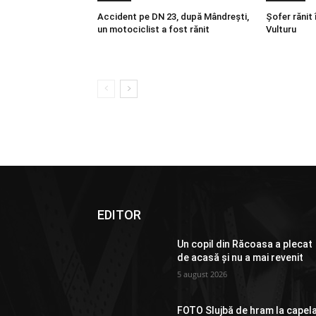
Accident pe DN 23, după Mândrești,
Șofer rănit 
un motociclist a fost rănit
Vulturu
EDITOR
Un copil din Răcoasa a plecat
de acasă și nu a mai revenit
5 august 2026
FOTO Slujbă de hram la capel