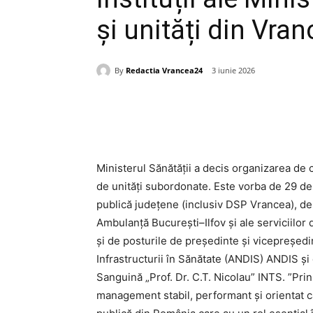
și unități din Vran
By
Redactia Vrancea24
3 iunie 2026
Acțiune
Ministerul Sănătății a decis organizarea de
de unități subordonate. Este vorba de 29 de 
publică județene (inclusiv DSP Vrancea), de
Ambulanță București–Ilfov și ale serviciilo
și de posturile de președinte și vicepreșed
Infrastructurii în Sănătate (ANDIS) ANDIS și 
Sanguină „Prof. Dr. C.T. Nicolau” INTS. ”Pri
management stabil, performant și orientat căt