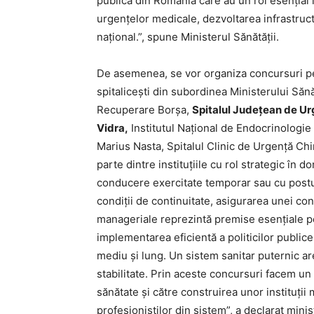
publică din România care au un rol esențial î
urgențelor medicale, dezvoltarea infrastruct
național.”, spune Ministerul Sănătății.
De asemenea, se vor organiza concursuri pen
spitalicești din subordinea Ministerului Sănăt
Recuperare Borșa,
Spitalul Județean de Ur
Vidra,
Institutul Naţional de Endocrinologie 
Marius Nasta, Spitalul Clinic de Urgenţă Chiru
parte dintre instituțiile cu rol strategic în 
conducere exercitate temporar sau cu postur
condiții de continuitate, asigurarea unei con
manageriale reprezintă premise esențiale pe
implementarea eficientă a politicilor publice
mediu și lung. Un sistem sanitar puternic are
stabilitate. Prin aceste concursuri facem u
sănătate și către construirea unor instituții m
profesioniștilor din sistem”, a declarat minis