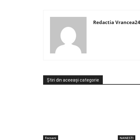
Redactia Vrancea2
Știri din aceeași categorie
Focsani
NANESTI