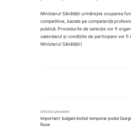
Ministerul Sănătății urmărește ocuparea fun
competitive, bazate pe competență profesion
publică. Procedurile de selecție vor fi organ
calendarul și condițiile de participare vor f
Ministerul Sănătății)
Acțiune
Articolul precedent
Important: bulgarii închid temporar podul Giurg
Ruse