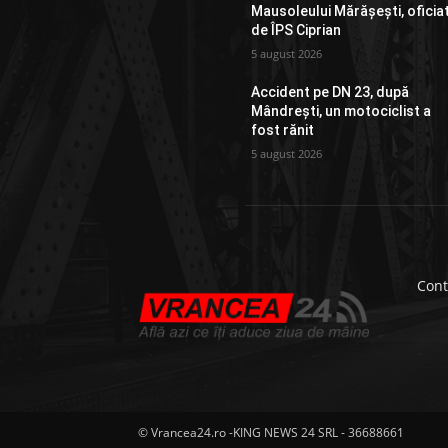
Mausoleului Mărășești, oficia
de ÎPS Ciprian
5 august 2026
Accident pe DN 23, după
Mândrești, un motociclist a
fost rănit
5 august 2026
Cont
© Vrancea24.ro -KING NEWS 24 SRL - 36688661