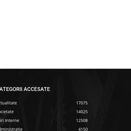
ATEGORII ACCESATE
tualitate
17075
cietate
14025
iri Interne
12508
ministratie
4150