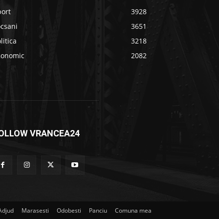
port
3928
ocsani
3651
litica
3218
conomic
2082
OLLOW VRANCEA24
Adjud
Marasesti
Odobesti
Panciu
Comuna mea