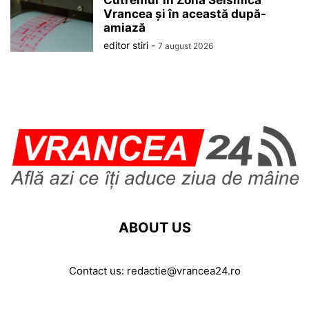
Cutremur în Zona Seismică
Vrancea și în această după-
amiază
editor stiri
-
7 august 2026
ABOUT US
Contact us:
redactie@vrancea24.ro