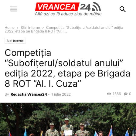
Home
Stiri Interne
Competiția “Subofițerul/soldatul anului” ediția
2022, etapa pe Brigada 8 ROT ”Al. I....
Stiri Interne
Competiția
“Subofițerul/soldatul anului”
ediția 2022, etapa pe Brigada
8 ROT ”Al. I. Cuza”
1586
0
By
Redactia Vrancea24
-
1 iulie 2022