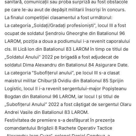
sanitară, comunicații sau proba surpriză au fost obstacole
pe care le-au avut de depășit militarii înscriși în concurs.
La finalul competiției clasamentul a fost următorul:
La categoria „Soldați/Gradați profesioniști”, locul III a fost
ocupat de soldatul Șendroiu Gheorghe din Batalionul 96
LAROM, poziția a doua a podiumului i-a revenit caporalului
cls. III Lică Ion din Batalionul 83 LAROM în timp ce titlul de
„Soldatul Anului” 2022 pe brigadă a fost adjudecat de
soldatul Dima Alexandru din Batalionul 84 Asigurare Date.
La categoria “Subofițerul anului”, pe locul III s-a clasat
maistrul militar Chiburță Ovidiu din Batalionul 85 Sprijin
Logistic, locul II i-a revenit sergentului-major Popișteanu
Bogdan din Batalionul 96 LAROM, iar locul I și titlul de
„Subofițerul Anului” 2022 a fost câștigat de sergentul Olaru
Andrei Vasile din Batalionul 83 LAROM.
Festivitatea de premiere s-a desfășurat în prezența
comandantului Brigăzii 8 Rachete Operativ Tactice
„Alexandru Ioan Cuza”, colonel Daniel Condruz, a