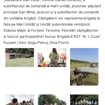
subofițerului de comandă al marii unități, plutonier adjutant
principal Dan Mihai, precum și a subofițerilor de comandă
din unitățile brigăzii. Câştigătorii vor reprezenta brigada la
faza pe Mari Unităţi şi Unităţi subordonate nemijlocit
Statului Major al Forţelor Terestre. Felicitări câștigătorilor
și tuturor participanților! (sursa: Brigada 8 ROT ”Al. I. Cuza”
Focșani / foto: Gogu Petruț, Dina Florin)