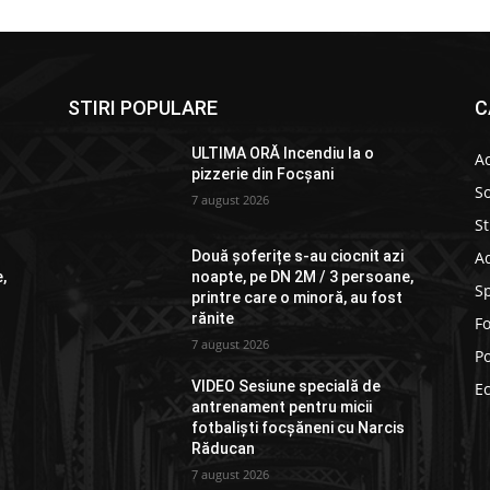
STIRI POPULARE
C
ULTIMA ORĂ Incendiu la o
Ac
pizzerie din Focșani
So
7 august 2026
St
Ad
Două șoferițe s-au ciocnit azi
,
noapte, pe DN 2M / 3 persoane,
S
printre care o minoră, au fost
rănite
F
7 august 2026
Po
VIDEO Sesiune specială de
E
antrenament pentru micii
fotbaliști focșăneni cu Narcis
Răducan
7 august 2026