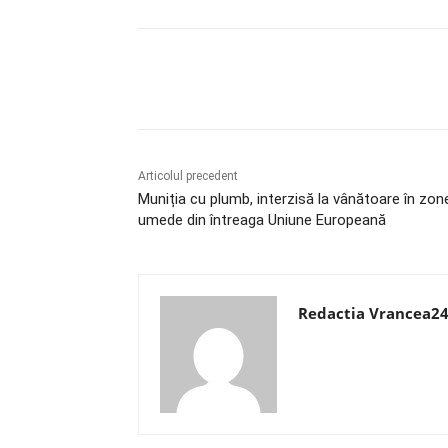
Acțiune
Articolul precedent
Muniția cu plumb, interzisă la vânătoare în zon
umede din întreaga Uniune Europeană
Redactia Vrancea2