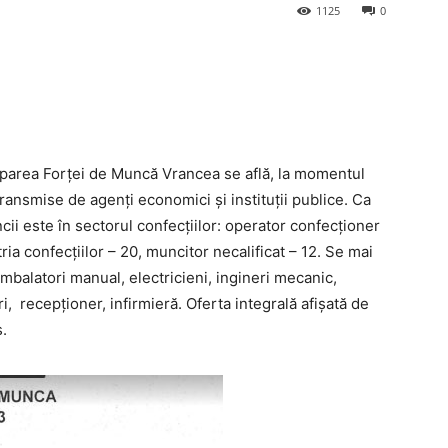
1125
0
parea Forței de Muncă Vrancea se află, la momentul
ransmise de agenți economici și instituții publice. Ca
ii este în sectorul confecțiilor: operator confecționer
tria confecțiilor – 20, muncitor necalificat – 12. Se mai
mbalatori manual, electricieni, ingineri mecanic,
, recepționer, infirmieră. Oferta integrală afișată de
.