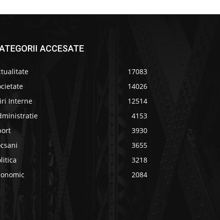
ATEGORII ACCESATE
tualitate
17083
cietate
14026
iri Interne
12514
ministratie
4153
port
3930
ocsani
3655
litica
3218
conomic
2084