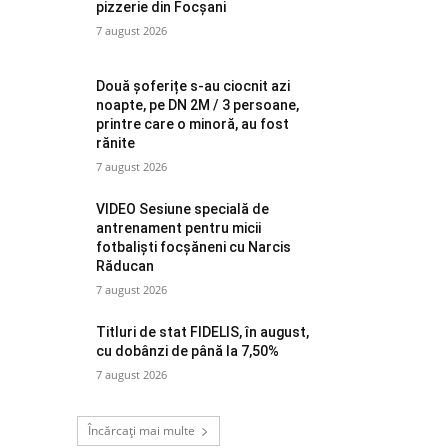
pizzerie din Focșani
7 august 2026
Două șoferițe s-au ciocnit azi
noapte, pe DN 2M / 3 persoane,
printre care o minoră, au fost
rănite
7 august 2026
VIDEO Sesiune specială de
antrenament pentru micii
fotbaliști focșăneni cu Narcis
Răducan
7 august 2026
Titluri de stat FIDELIS, în august,
cu dobânzi de până la 7,50%
7 august 2026
Încărcați mai multe