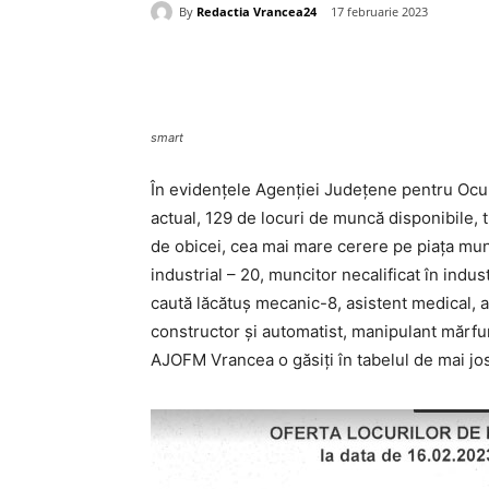
By
Redactia Vrancea24
17 februarie 2023
Acțiune
smart
În evidențele Agenției Județene pentru Ocu
actual, 129 de locuri de muncă disponibile, t
de obicei, cea mai mare cerere pe piața munc
industrial – 20, muncitor necalificat în indus
caută lăcătuș mecanic-8, asistent medical, a
constructor și automatist, manipulant mărfuri
AJOFM Vrancea o găsiți în tabelul de mai jos