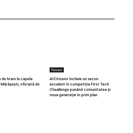
Focsani
 de hram la capela
AICitizens încheie un sezon
 Mărășești, oficiată de
excelent în competiția First Tech
Chaallenge punând comunitatea și
noua generație în prim plan