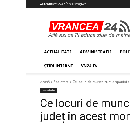
Autentificați-vă / Înregistrați-vă
Vrancea24
ACTUALITATE
ADMINISTRATIE
POLI
ȘTIRI INTERNE
VN24 TV
Acasă
Societate
Ce locuri de muncă sunt disponibile
Societate
Ce locuri de muncă
județ în acest m