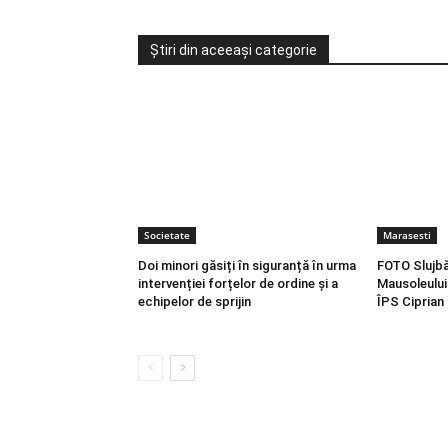
Știri din aceeași categorie
Societate
Marasesti
Doi minori găsiți în siguranță în urma
FOTO Slujbă
intervenției forțelor de ordine și a
Mausoleului
echipelor de sprijin
ÎPS Ciprian