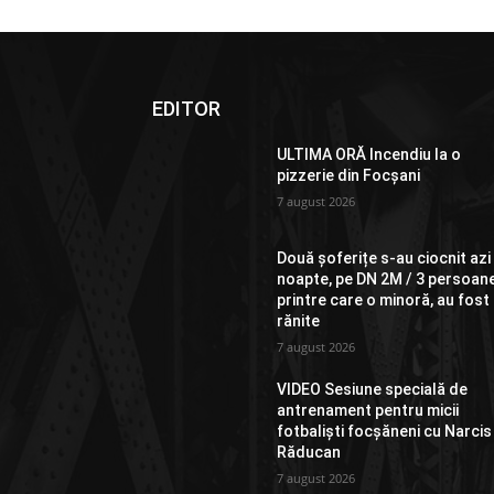
EDITOR
ULTIMA ORĂ Incendiu la o
pizzerie din Focșani
7 august 2026
Două șoferițe s-au ciocnit azi
noapte, pe DN 2M / 3 persoane
printre care o minoră, au fost
rănite
7 august 2026
VIDEO Sesiune specială de
antrenament pentru micii
fotbaliști focșăneni cu Narcis
Răducan
7 august 2026