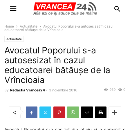
Home
Actualitate
Avocatul Poporului s-a autosesizat în cazul
educatoarei bătăușe de la Vrîncioaia
Actualitate
Avocatul Poporului s-a
autosesizat în cazul
educatoarei bătăușe de la
Vrîncioaia
959
0
By
Redactia Vrancea24
-
3 noiembrie 2016
Avocatul Poporului s-a sesizat din oficiu și a demarat o