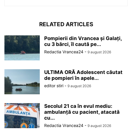
RELATED ARTICLES
Pompierii din Vrancea și Galați,
cu 3 bărci, îl caută pe...
Redactia Vrancea24
-
9 august 2026
ULTIMA ORĂ Adolescent căutat
de pompieri în apele...
editor stiri
-
9 august 2026
Secolul 21 ca în evul mediu:
ambulanță cu pacient, atacată
cu...
Redactia Vrancea24
-
9 august 2026