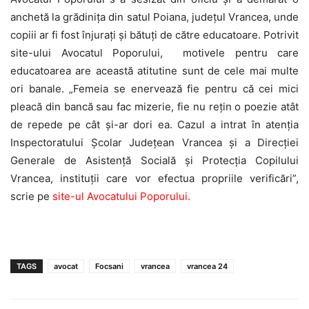
anchetă la grădinița din satul Poiana, județul Vrancea, unde
copiii ar fi fost înjurați și bătuți de către educatoare. Potrivit
site-ului Avocatul Poporului, motivele pentru care
educatoarea are această atitutine sunt de cele mai multe
ori banale. „Femeia se enervează fie pentru că cei mici
pleacă din bancă sau fac mizerie, fie nu rețin o poezie atât
de repede pe cât și-ar dori ea. Cazul a intrat în atenția
Inspectoratului Școlar Județean Vrancea și a Direcției
Generale de Asistență Socială și Protecția Copilului
Vrancea, instituții care vor efectua propriile verificări”,
scrie pe
site-ul Avocatului Poporului.
TAGS
avocat
Focsani
vrancea
vrancea 24