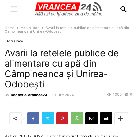
Home
Actualitate
Avarii la rețelele publice de alimentare cu apă din
Câmpineanca și Unirea-Odobești
Actualitate
Avarii la rețelele publice de
alimentare cu apă din
Câmpineanca și Unirea-
Odobești
1005
0
By
Redactia Vrancea24
-
10 iulie 2024
Astăzi, 10.07.2024, au fost înregistrate două avarii pe