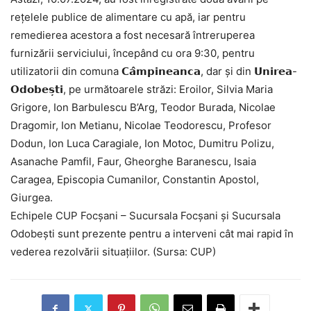
rețelele publice de alimentare cu apă, iar pentru
remedierea acestora a fost necesară întreruperea
furnizării serviciului, începând cu ora 9:30, pentru
utilizatorii din comuna 𝗖𝗮̂𝗺𝗽𝗶𝗻𝗲𝗮𝗻𝗰𝗮, dar și din 𝗨𝗻𝗶𝗿𝗲𝗮-
𝗢𝗱𝗼𝗯𝗲𝘀̦𝘁𝗶, pe următoarele străzi: Eroilor, Silvia Maria
Grigore, Ion Barbulescu B’Arg, Teodor Burada, Nicolae
Dragomir, Ion Metianu, Nicolae Teodorescu, Profesor
Dodun, Ion Luca Caragiale, Ion Motoc, Dumitru Polizu,
Asanache Pamfil, Faur, Gheorghe Baranescu, Isaia
Caragea, Episcopia Cumanilor, Constantin Apostol,
Giurgea.
Echipele CUP Focșani – Sucursala Focșani și Sucursala
Odobești sunt prezente pentru a interveni cât mai rapid în
vederea rezolvării situațiilor. (Sursa: CUP)