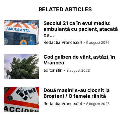
RELATED ARTICLES
Secolul 21 ca în evul mediu:
ambulanță cu pacient, atacată
cu...
Redactia Vrancea24
-
9 august 2026
Cod galben de vânt, astăzi, în
Vrancea
editor stiri
-
8 august 2026
Două mașini s-au ciocnit la
Broșteni / O femeie rănită
Redactia Vrancea24
-
8 august 2026