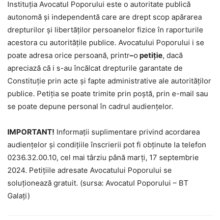
Instituția Avocatul Poporului este o autoritate publică
autonomă și independentă care are drept scop apărarea
drepturilor și libertăților persoanelor fizice în raporturile
acestora cu autoritățile publice. Avocatului Poporului i se
poate adresa orice persoană, printr
–
o
petiție
, dacă
apreciază că i s-au încălcat drepturile garantate de
Constituție prin acte și fapte administrative ale autorităților
publice. Petiția se poate trimite prin poștă, prin e-mail sau
se poate depune personal în cadrul audiențelor.
IMPORTANT!
Informații suplimentare privind acordarea
audiențelor și condițiile înscrierii pot fi obținute la telefon
0236.32.00.10, cel mai târziu până marți, 17 septembrie
2024. Petițiile adresate Avocatului Poporului se
soluționează gratuit. (sursa: Avocatul Poporului – BT
Galați)