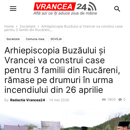
Home
Societate
Arhiepiscopia Buzăului și Vrancei va construi case
pentru 3 familii din Rucăreni,...
Societate
Comuna mea
SOVEJA
Arhiepiscopia Buzăului și
Vrancei va construi case
pentru 3 familii din Rucăreni,
rămase pe drumuri în urma
incendiului din 26 aprilie
1809
0
By
Redactia Vrancea24
-
14 mai 2026