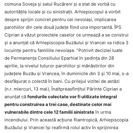
comuna Soveja și satul Rucăreni și a stat de vorbă cu
autoritățile locale și cu sinistrații. Arhiepiscopul a vorbit
despre sprijin concret pentru cei nevoiași, implicarea
parohiilor din cele două județe fiind una importantă. ÎPS
Ciprian a văzut proiectele caselor ce urmează a se construi
și a anunțat că Arhiepiscopia Buzăului și Vrancei va ridica 3
locuințe pentru familiile nevoiașe. ”Potrivit deciziei luate
de Permanența Consiliului Eparhial în ședința din 28
aprilie, la nivelul tuturor parohiilor și mănăstirilor din
județele Buzău și Vrancea, în duminicile din 3 și 10 mai, s-a
desfășurat o colectă în bani. Cu prilejul vizitei de astăzi
(n.r. miercuri, 13 mai), Înaltpreasfințitul Părinte Ciprian a
anunțat că
fondurile colectate vor fi utilizate integral
pentru construirea a trei case, destinate celor mai
vulnerabile dintre cele 12 familii sinistrate
în urma
incendiului. Prin această acțiune filantropică, Arhiepiscopia
Buzăului și Vrancei își reafirmă rolul activ în sprijinirea